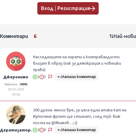
Вход | Регистрация
Коментари
6
Най-нови
Наследниците на пирати и контрабандисти
влизат в образ (пак за демокрация и човешки
права)
Напиши коментар
Джеронимо
1
3
Рейтинг:
-38896
18.05.2026
05:50
300 дрона- много бре, за цяла една атака кат на
Източния фронт ще стигнат, след туй- виж
поста на @Якимов... ;-))
Напиши коментар
Дератизатор.
2
0