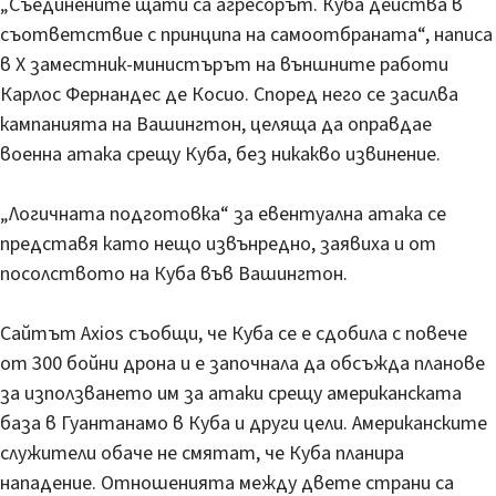
„Съединените щати са агресорът. Куба действа в
съответствие с принципа на самоотбраната“, написа
в Х заместник-министърът на външните работи
Карлос Фернандес де Косио. Според него се засилва
кампанията на Вашингтон, целяща да оправдае
военна атака срещу Куба, без никакво извинение.
„Логичната подготовка“ за евентуална атака се
представя като нещо извънредно, заявиха и от
посолството на Куба във Вашингтон.
Сайтът Axios съобщи, че Куба се е сдобила с повече
от 300 бойни дрона и е започнала да обсъжда планове
за използването им за атаки срещу американската
база в Гуантанамо в Куба и други цели. Американските
служители обаче не смятат, че Куба планира
нападение. Отношенията между двете страни са