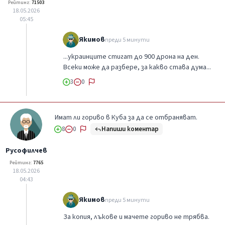
Рейтинг:
71503
18.05.2026
05:45
Якимов
преди 5 минути
...украинците стигат до 900 дрона на ден.
Всеки може да разбере, за какво става дума...
3
0
Имат ли гориво в Куба за да се отбраняват.
Напиши коментар
8
0
Русофилчев
Рейтинг:
7765
18.05.2026
04:43
Якимов
преди 5 минути
За копия, лъкове и мачете гориво не трябва.