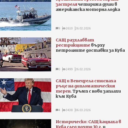
застреля
четирима души в
американска моторна лодка
9
2610
26.02.2026
САЩ разхлабват
рестрикциите
върху
петролните доставки за Куба
0
2499
26.02.2026
САЩ и Венецуела стиснаха
ръце на дипломатическия
терен.
Тръмп с нови заплахи
към Куба
4
3438
06.03.2026
Историческо: САЩ кацнаха в
Куба след почти 10 г.
и