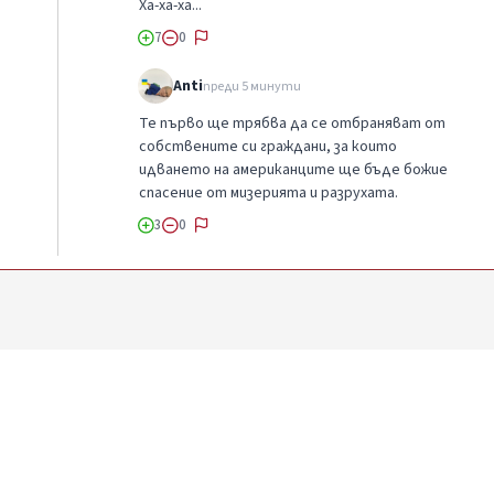
Ха-ха-ха...
7
0
Anti
преди 5 минути
Те първо ще трябва да се отбраняват от
собствените си граждани, за които
идването на американците ще бъде божие
спасение от мизерията и разрухата.
3
0