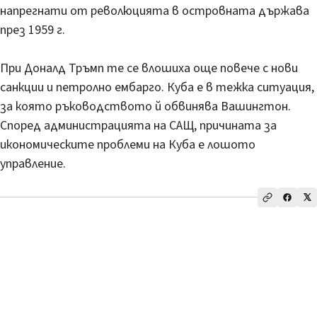
напрегнати от революцията в островната държава
през 1959 г.
При Доналд Тръмп те се влошиха още повече с нови
санкции и петролно ембарго. Куба е в тежка ситуация,
за която ръководството й обвинява Вашингтон.
Според администрацията на САЩ, причината за
икономическите проблеми на Куба е лошото
управление.