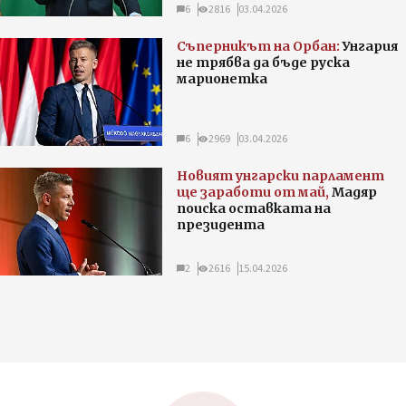
6
2816
03.04.2026
Съперникът на Орбан:
Унгария
не трябва да бъде руска
марионетка
6
2969
03.04.2026
Новият унгарски парламент
ще заработи от май,
Мадяр
поиска оставката на
президента
2
2616
15.04.2026