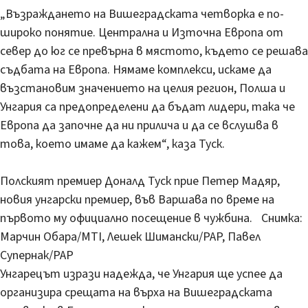
„Възраждането на Вишеградската четворка е по-
широко понятие. Централна и Източна Европа от
север до юг се превърна в мястото, където се решава
съдбата на Европа. Нямаме комплекси, искаме да
възстановим значението на целия регион, Полша и
Унгария са предопределени да бъдат лидери, така че
Европа да започне да ни прилича и да се вслушва в
това, което имаме да кажем“, каза Туск.
Полският премиер Доналд Туск прие Петер Мадяр,
новия унгарски премиер, във Варшава по време на
първото му официално посещение в чужбина. Снимка:
Марчин Обара/MTI, Лешек Шимански/PAP, Павел
Супернак/PAP
Унгарецът изрази надежда, че Унгария ще успее да
организира срещата на върха на Вишеградската