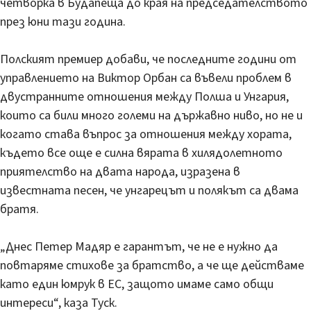
четворка в Будапеща до края на председателството
през юни тази година.
Полският премиер добави, че последните години от
управлението на Виктор Орбан са въвели проблем в
двустранните отношения между Полша и Унгария,
които са били много големи на държавно ниво, но не и
когато става въпрос за отношения между хората,
където все още е силна вярата в хилядолетното
приятелство на двата народа, изразена в
известната песен, че унгарецът и полякът са двама
братя.
„Днес Петер Мадяр е гарантът, че не е нужно да
повтаряме стихове за братство, а че ще действаме
като един юмрук в ЕС, защото имаме само общи
интереси“, каза Туск.