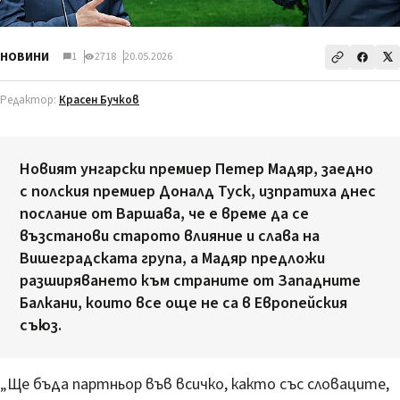
НОВИНИ
1
2718
20.05.2026
Редактор:
Красен Бучков
Новият унгарски премиер Петер Мадяр, заедно
с полския премиер Доналд Туск, изпратиха днес
послание от Варшава, че е време да се
възстанови старото влияние и слава на
Вишеградската група, а Мадяр предложи
разширяването към страните от Западните
Балкани, които все още не са в Европейския
съюз.
„Ще бъда партньор във всичко, както със словаците,