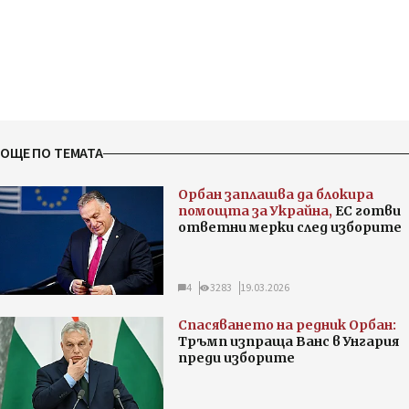
ОЩЕ ПО ТЕМАТА
Орбан заплашва да блокира
помощта за Украйна,
ЕС готви
ответни мерки след изборите
4
3283
19.03.2026
Спасяването на редник Орбан:
Тръмп изпраща Ванс в Унгария
преди изборите