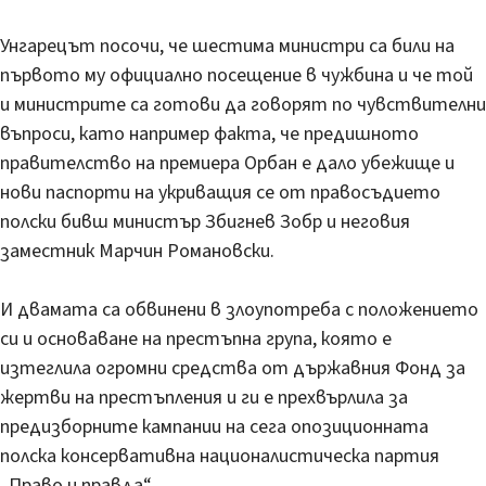
Унгарецът посочи, че шестима министри са били на
първото му официално посещение в чужбина и че той
и министрите са готови да говорят по чувствителни
въпроси, като например факта, че предишното
правителство на премиера Орбан е дало убежище и
нови паспорти на укриващия се от правосъдието
полски бивш министър Збигнев Зобр и неговия
заместник Марчин Романовски.
И двамата са обвинени в злоупотреба с положението
си и основаване на престъпна група, която е
изтеглила огромни средства от държавния Фонд за
жертви на престъпления и ги е прехвърлила за
предизборните кампании на сега опозиционната
полска консервативна националистическа партия
„Право и правда“.