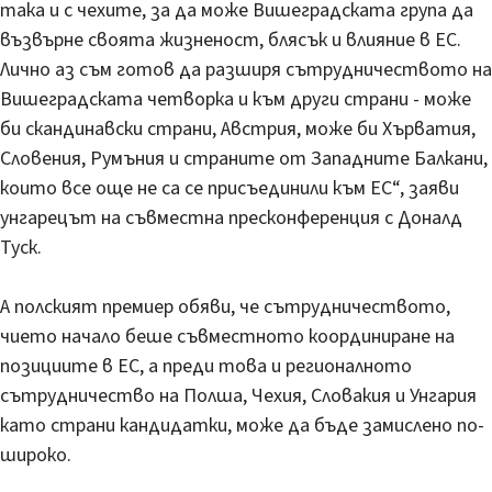
така и с чехите, за да може Вишеградската група да
възвърне своята жизненост, блясък и влияние в ЕС.
Лично аз съм готов да разширя сътрудничеството на
Вишеградската четворка и към други страни - може
би скандинавски страни, Австрия, може би Хърватия,
Словения, Румъния и страните от Западните Балкани,
които все още не са се присъединили към ЕС“, заяви
унгарецът на съвместна пресконференция с Доналд
Туск.
А полският премиер обяви, че сътрудничеството,
чието начало беше съвместното координиране на
позициите в ЕС, а преди това и регионалното
сътрудничество на Полша, Чехия, Словакия и Унгария
като страни кандидатки, може да бъде замислено по-
широко.