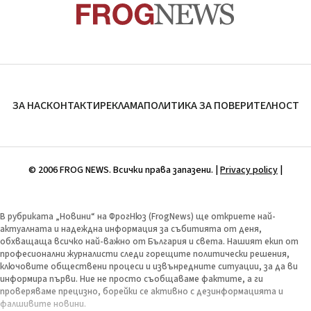
ЗА НАС
КОНТАКТИ
РЕКЛАМА
ПОЛИТИКА ЗА ПОВЕРИТЕЛНОСТ
© 2006 FROG NEWS. Всички права запазени. |
Privacy policy
|
В рубриката „Новини“ на ФрогНюз (FrogNews) ще откриете най-
актуалната и надеждна информация за събитията от деня,
обхващаща всичко най-важно от България и света. Нашият екип от
професионални журналисти следи горещите политически решения,
ключовите обществени процеси и извънредните ситуации, за да ви
информира първи. Ние не просто съобщаваме фактите, а ги
проверяваме прецизно, борейки се активно с дезинформацията и
фалшивите новини.