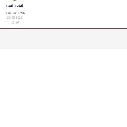
Бaй Знай
Рейтинг:
37435
20.05.2026
13:16