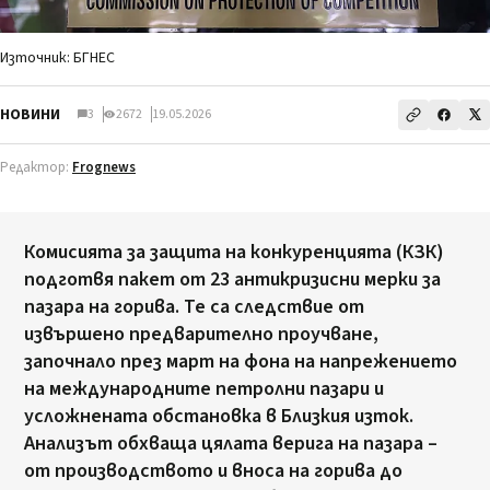
Източник: БГНЕС
НОВИНИ
3
2672
19.05.2026
Редактор:
Frognews
Комисията за защита на конкуренцията (КЗК)
подготвя пакет от 23 антикризисни мерки за
пазара на горива. Те са следствие от
извършено предварително проучване,
започнало през март на фона на напрежението
на международните петролни пазари и
усложнената обстановка в Близкия изток.
Анализът обхваща цялата верига на пазара –
от производството и вноса на горива до