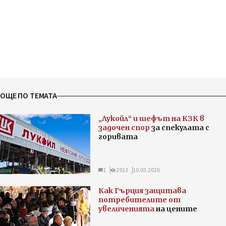
ОЩЕ ПО ТЕМАТА
„Лукойл“ и шефът на КЗК в
задочен спор
за спекулата с
горивата
1
2913
10.03.2026
Как Гърция защитава
потребителите от
увеличенията
на цените