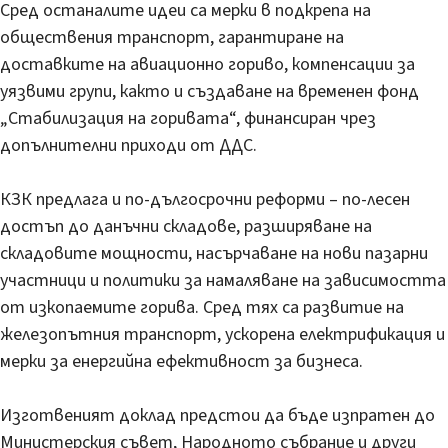
Сред останалите идеи са мерки в подкрепа на
обществения транспорт, гарантиране на
доставките на авиационно гориво, компенсации за
уязвими групи, както и създаване на временен фонд
„Стабилизация на горивата“, финансиран чрез
допълнителни приходи от ДДС.
КЗК предлага и по-дългосрочни реформи – по-лесен
достъп до данъчни складове, разширяване на
складовите мощности, насърчаване на нови пазарни
участници и политики за намаляване на зависимостта
от изкопаемите горива. Сред тях са развитие на
железопътния транспорт, ускорена електрификация и
мерки за енергийна ефективност за бизнеса.
Изготвеният доклад предстои да бъде изпратен до
Министерския съвет, Народното събрание и други