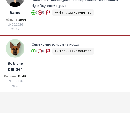
Иде Виденова зима!
Напиши коментар
Вато
0
0
Рейтинг:
21964
19.05.2026
21:19
Сиреч, много шум за нищо
Напиши коментар
1
0
Bob the
builder
Рейтинг:
111486
19.05.2026
20:25