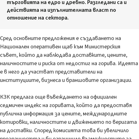
търговията на едро и дребно. Разгледани са и
действията на изпълнителната власт по
отношение на сектора.
Сред основните предложения е създаването на
Национален оперативен щаб към Министерския
съвет, който да наблюдава доставките, цените,
наличностите и риска от недостиг на горива. Идеята
е в него да участват представители на
институциите, бизнеса и браншовите организации.
КЗК предлага още въвеждането на официален
седмичен индекс на горивата, който да предоставя
публична информация за цените, международните
котировки, наличностите и движението по веригата
на доставки. Според комисията това би увеличило
прозрачността и би ограничило възможностите за