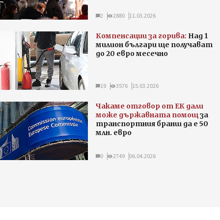
2
2880
11.03.2026
Компенсации за горива:
Над 1
милион българи ще получават
до 20 евро месечно
19
3576
15.03.2026
Чакаме отговор от ЕК дали
може държавната помощ
за
транспортния бранш да е 50
млн. евро
0
2749
06.04.2026