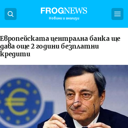
Новини и анализи
Европейската централна банка ще
дава още 2 години безплатни
кредити