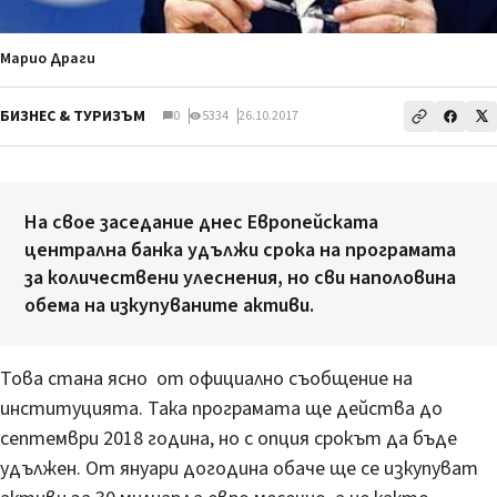
Марио Драги
БИЗНЕС & ТУРИЗЪМ
0
5334
26.10.2017
На свое заседание днес Европейската
централна банка удължи срока на програмата
за количествени улеснения, но сви наполовина
обема на изкупуваните активи.
Това стана ясно от официално съобщение на
институцията. Така програмата ще действа до
септември 2018 година, но с опция срокът да бъде
удължен. От януари догодина обаче ще се изкупуват