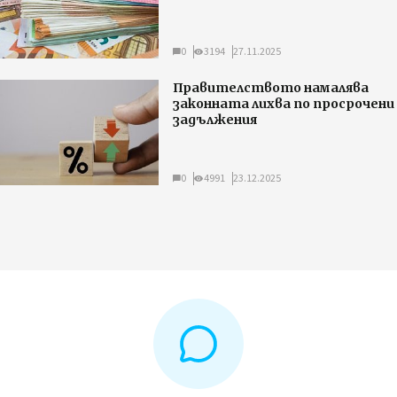
0
3194
27.11.2025
Правителството намалява
законната лихва по просрочени
задължения
0
4991
23.12.2025