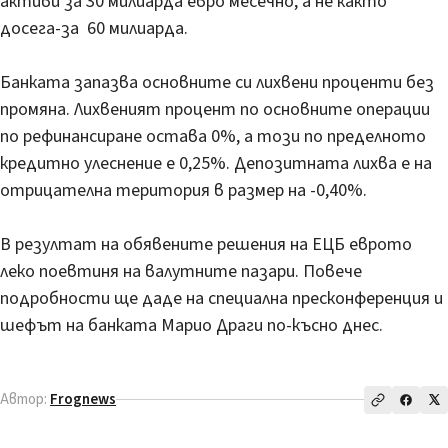
активи за 30 милиарда евро месечно, а не както
досега-за 60 милиарда.
Банката запазва основните си лихвени проценти без
промяна. Лихвеният процент по основните операции
по рефинансиране остава 0%, а този по пределното
кредитно улеснение е 0,25%. Депозитната лихва е на
отрицателна територия в размер на -0,40%.
В резултат на обявените решения на ЕЦБ еврото
леко поевтиня на валутните пазари. Повече
подробности ще даде на специална пресконференция и
шефът на банката Марио Драги по-късно днес.
Автор:
Frognews