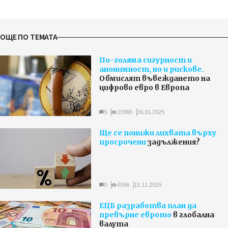
ОЩЕ ПО ТЕМАТА
По-голяма сигурност и
анонимност, но и рискове.
Обмислят въвеждането на
цифрово евро в Европа
5
13983
26.01.2025
Ще се понижи лихвата върху
просрочени
задължения?
0
3056
13.11.2025
ЕЦБ разработва план да
превърне еврото
в глобална
валута