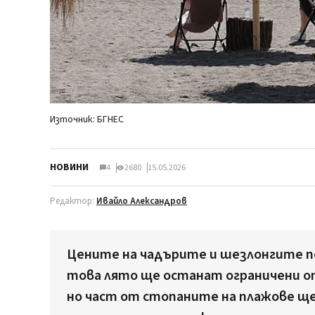
Източник: БГНЕС
НОВИНИ
4
2680
15.05.2026
Редактор:
Ивайло Александров
Цените на чадърите и шезлонгите п
това лято ще останат ограничени о
но част от стопаните на плажове щ