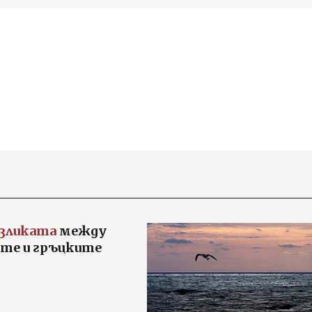
азликата
между
ите и гръцките