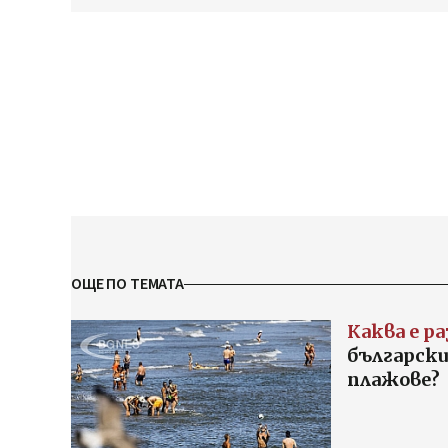
ОЩЕ ПО ТЕМАТА
Каква е р
българск
плажове?