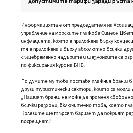
допустимите тарифи заради ръста н
Информацията е от председателя на Асоциац
управление на морските плажове Симеон Цвет
инфлацията, която е приложена върху концеси
тя е приложена и върху абсолютно всички дру
същевременно чадърите и шезлонгите са огр
по фиксирания курс на БНБ.
По думите му това поставя плажния бранш в
други туристически сектори, които са могли
„Нашият бранш не може да променя свободно ц
всички разходи, включително това, което п
Колегите ще търсят вариант да покрият ра
посрещнат.“