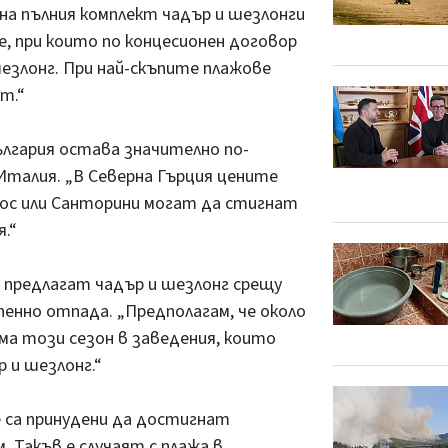
на пълния комплект чадър и шезлонги
е, при които по концесионен договор
шезлонг. При най-скъпите плажове
т.“
ългария остава значително по-
Италия. „В Северна Гърция цените
нос или Санторини могат да стигнат
.“
е предлагат чадър и шезлонг срещу
пенно отпада. „Предполагам, че около
ума този сезон в заведения, които
 и шезлонг.“
 са принудени да достигнат
. Такъв е случаят с плажа в