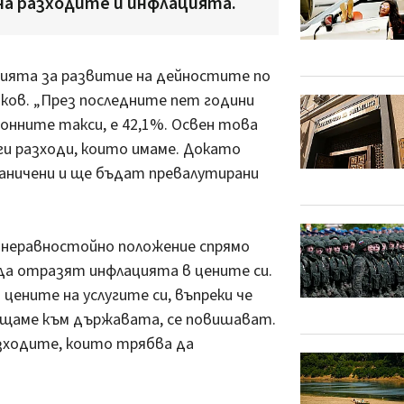
а разходите и инфлацията.
ията за развитие на дейностите по
ков. „През последните пет години
онните такси, е 42,1%. Освен това
ги разходи, които имаме. Докато
аничени и ще бъдат превалутирани
 неравностойно положение спрямо
 да отразят инфлацията в цените си.
ените на услугите си, въпреки че
лащаме към държавата, се повишават.
зходите, които трябва да