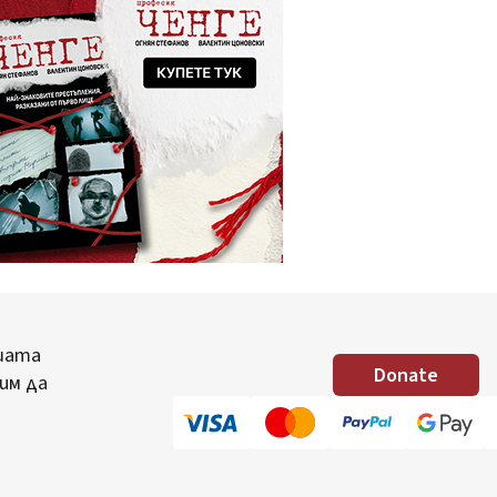
шата
Donate
им да