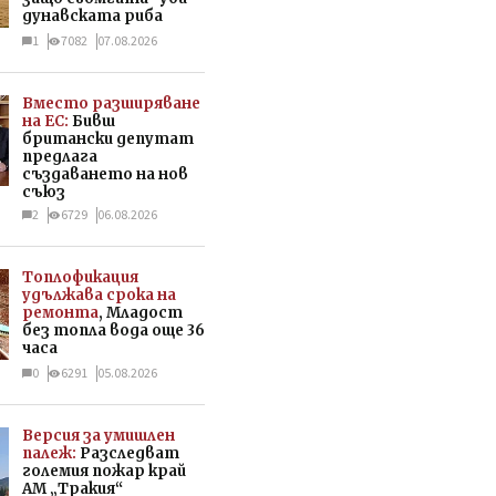
дунавската риба
1
7082
07.08.2026
Вместо разширяване
на ЕС:
Бивш
британски депутат
предлага
създаването на нов
съюз
2
6729
06.08.2026
Топлофикация
удължава срока на
ремонта
, Младост
без топла вода още 36
часа
0
6291
05.08.2026
Версия за умишлен
палеж:
Разследват
големия пожар край
АМ „Тракия“