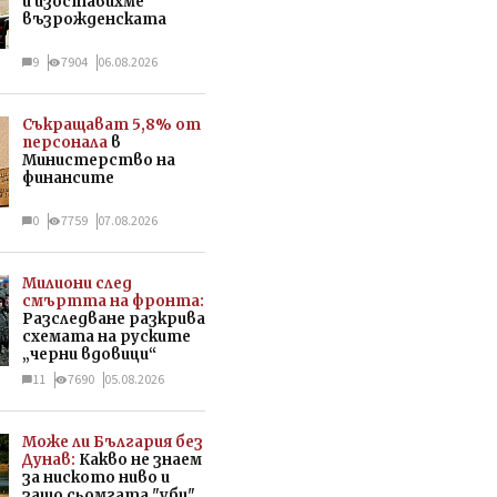
и изоставихме
възрожденската
9
7904
06.08.2026
Съкращават 5,8% от
персонала
в
Министерство на
финансите
0
7759
07.08.2026
Милиони след
смъртта на фронта:
Разследване разкрива
схемата на руските
„черни вдовици“
11
7690
05.08.2026
Може ли България без
Дунав:
Какво не знаем
за ниското ниво и
защо сьомгата "уби"