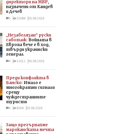
директори на МВР
,
назначени от Кандев
и Дечев
5
32088
05.08.2026
„Незабелязан“ руски
саботаж:
Войната в
Европа вече е в ход,
твърди украински
генерал
4
11011
06.08.2026
Преди конфликта в
Банско:
Имало е
многократни сигнали
срещу
чуждестранните
туристи
6
8364
05.08.2026
Защо прегърнахме
мароканската мечта