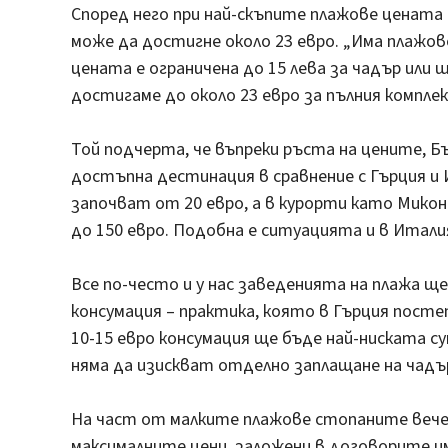
Според него при най-скъпите плажове цената 
може да достигне около 23 евро. „Има плажов
цената е ограничена до 15 лева за чадър или 
достигаме до около 23 евро за пълния комплек
Той подчерта, че въпреки ръста на цените, Б
достъпна дестинация в сравнение с Гърция и 
започват от 20 евро, а в курорти като Мико
до 150 евро. Подобна е ситуацията и в Италия
Все по-често и у нас заведенията на плажа щ
консумация – практика, която в Гърция посте
10-15 евро консумация ще бъде най-ниската с
няма да изискват отделно заплащане на чадър
На част от малките плажове стопаните вече
максималните цени, заложени в договорите им