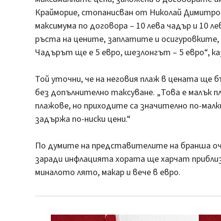
Крайморие, стопанисван от Николай Димитров
максимума по договора – 10 лева чадър и 10 л
ръста на цените, заплатите и осигуровките,
Чадърът ще е 5 евро, шезлонгът – 5 евро“, к
Той уточни, че на неговия плаж в цената ще б
без допълнително таксуване. „Това е малък п
плажове, но приходите са значително по-мал
задържа по-ниски цени.“
По думите на представителите на бранша оч
заради инфлацията хората ще харчат прибл
миналото лято, макар и вече в евро.