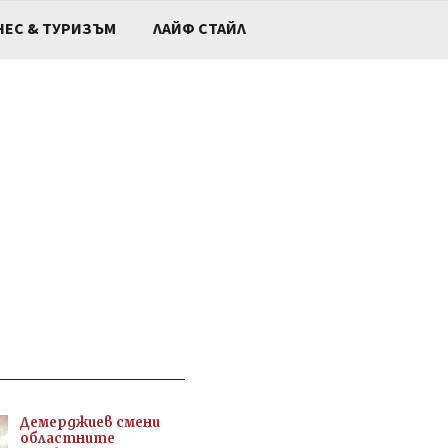
НЕС & ТУРИЗЪМ
ЛАЙФ СТАЙЛ
Демерджиев смени
областните