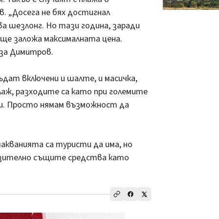
. „Досега не бях достигнал
ева шезлонг. Но тази година, заради
 ще заложа максималната цена.
аза Димитров.
ъдат включени и шалте, и масичка,
лаж, разходите са като при големите
ки. Просто нямам възможност да
акванията са туристи да има, но
изително същите средства като