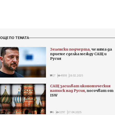
ОЩЕ ПО ТЕМАТА
Зеленски подчерта,
че няма да
приеме сделка между САЩ и
Русия
17
4938
16.02.2025
САЩ засилват икономическия
натиск над Русия,
посочват от
ISW
6
3297
17.04.2025