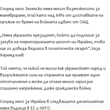
Според него Зеленски няма много възможности за
маневриране, тъй като над 64% от доставките на
оръжие по време на войната идват от САЩ.
„Няма украински президент, който да подпише за
загуба на териториалната цялост на Украйна, това
ще го доведе веднага в политическа смърт“, каза
Керемдчиев.
Той смята, че никой не мисли как украинският народ и
въоръжените сили на страната ще приемат едно
отстъпление и може да стане много сериозно
социално напрежение, даже гражданска война.
Според него за Украйна в следващите десетилетия
няма бъдеще в ЕС и НАТО.