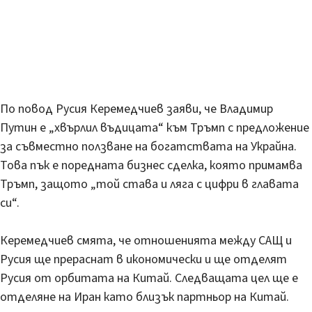
По повод Русия Керемедчиев заяви, че Владимир
Путин е „хвърлил въдицата“ към Тръмп с предложение
за съвместно ползване на богатствата на Украйна.
Това пък е поредната бизнес сделка, която примамва
Тръмп, защото „той става и ляга с цифри в главата
си“.
Керемедчиев смята, че отношенията между САЩ и
Русия ще прераснат в икономически и ще отделят
Русия от орбитата на Китай. Следващата цел ще е
отделяне на Иран като близък партньор на Китай.