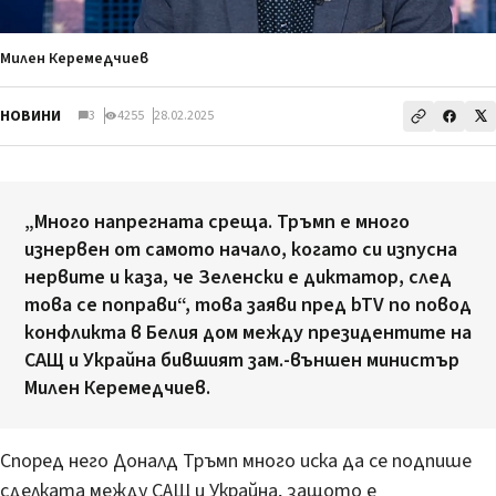
Милен Керемедчиев
НОВИНИ
3
4255
28.02.2025
„Много напрегната среща. Тръмп е много
изнервен от самото начало, когато си изпусна
нервите и каза, че Зеленски е диктатор, след
това се поправи“, това заяви пред bTV по повод
конфликта в Белия дом между президентите на
САЩ и Украйна бившият зам.-външен министър
Милен Керемедчиев.
Според него Доналд Тръмп много иска да се подпише
сделката между САЩ и Украйна, защото е