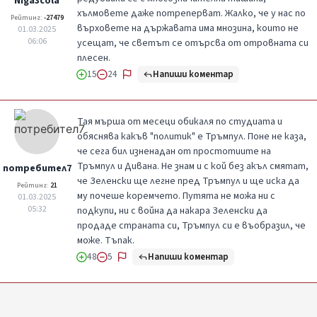
Niga3cola
хълмовете даже потреперват. Жалко, че у нас по
Рейтинг:
-27479
върховете на държавата има мнозина, които не
01.03.2025
06:06
усещат, че светът се отърсва от отровната си
плесен.
Напиши коментар
15
24
Тая мърша от месеци обикаля по студиата и
обяснява какъв "политик" е Тръмпул. Поне не каза,
че сега бил изненадан от простотиите на
Тръмпул и Дивана. Не знам и с кой без акъл смятат,
потребител7
че Зеленски ще легне пред Тръмпул и ще иска да
Рейтинг:
21
му почеше коремчето. Путята не можа ни с
01.03.2025
05:32
подкупи, ни с война да накара Зеленски да
продаде страната си, Тръмпул си е въобразил, че
може. Тъпак.
Напиши коментар
48
5