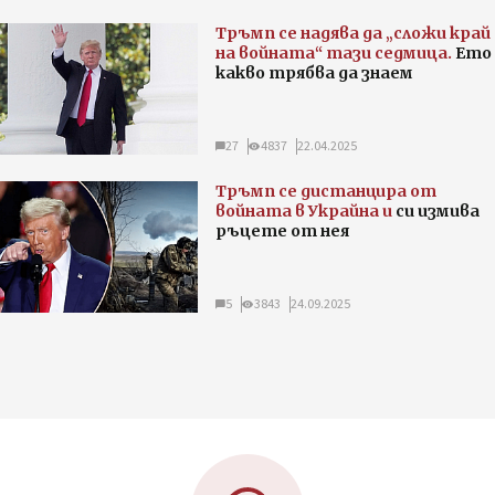
Тръмп се надява да „сложи край
на войната“ тази седмица.
Ето
какво трябва да знаем
27
4837
22.04.2025
Тръмп се дистанцира от
войната в Украйна и
си измива
ръцете от нея
5
3843
24.09.2025