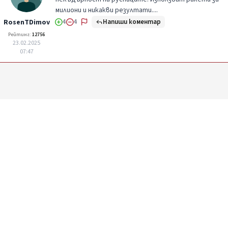
милиони и никакви резултати....
Напиши коментар
RosenTDimov
4
4
Рейтинг:
12756
23.02.2025
07:47