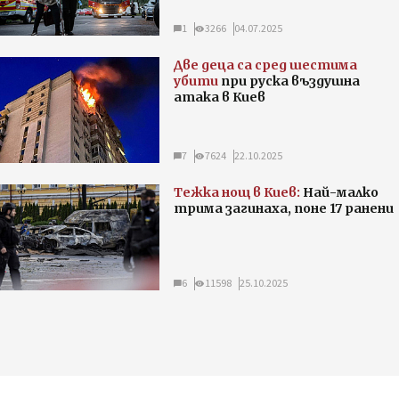
1
3266
04.07.2025
Две деца са сред шестима
убити
при руска въздушна
атака в Киев
7
7624
22.10.2025
Тежка нощ в Киев:
Най-малко
трима загинаха, поне 17 ранени
6
11598
25.10.2025