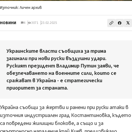
Източник: Личен архив
НОВИНИ
4
3071
23.02.2025
Украинските власти съобщиха за трима
загинали при нови руски въздушни удари.
Руският президент Владимир Путин заяви, че
обезпечаването на военните сили, които се
сражават в Украйна - е стратегически
приоритет за страната.
Украйна съобщи за жертви и ранени при руски атаки в
източния индустриален град Костантиновка, където
са повредени жилищни блокове, а също и за
смъртоносно нападение край Киев, предизвикало