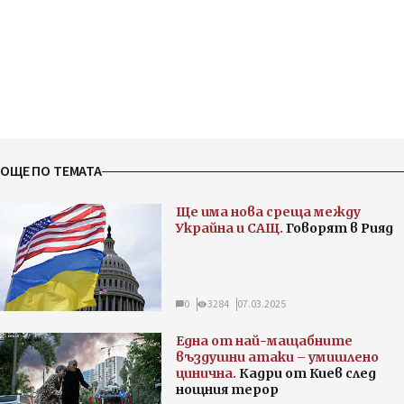
ОЩЕ ПО ТЕМАТА
Ще има нова среща между
Украйна и САЩ.
Говорят в Рияд
0
3284
07.03.2025
Една от най-мащабните
въздушни атаки – умишлено
цинична.
Кадри от Киев след
нощния терор