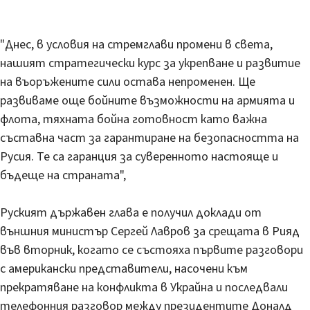
"Днес, в условия на стремглави промени в света,
нашият стратегически курс за укрепване и развитие
на въоръжените сили остава непроменен. Ще
развиваме още бойните възможности на армията и
флота, тяхната бойна готовност като важна
съставна част за гарантиране на безопасността на
Русия. Те са гаранция за суверенното настояще и
бъдеще на страната",
Руският държавен глава е получил доклади от
външния министър Сергей Лавров за срещата в Рияд
във вторник, когато се състояха първите разговори
с американски представители, насочени към
прекратяване на конфликта в Украйна и последвали
телефонния разговор между президентите Доналд