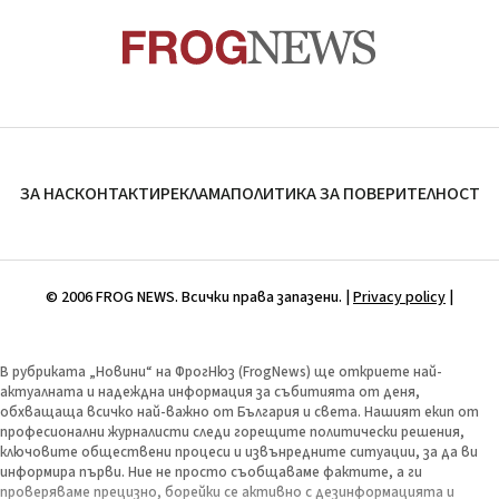
ЗА НАС
КОНТАКТИ
РЕКЛАМА
ПОЛИТИКА ЗА ПОВЕРИТЕЛНОСТ
© 2006 FROG NEWS. Всички права запазени. |
Privacy policy
|
В рубриката „Новини“ на ФрогНюз (FrogNews) ще откриете най-
актуалната и надеждна информация за събитията от деня,
обхващаща всичко най-важно от България и света. Нашият екип от
професионални журналисти следи горещите политически решения,
ключовите обществени процеси и извънредните ситуации, за да ви
информира първи. Ние не просто съобщаваме фактите, а ги
проверяваме прецизно, борейки се активно с дезинформацията и