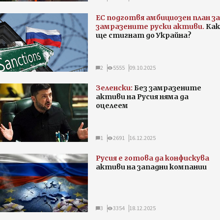
ЕС подготвя амбициозен план за
замразените руски активи.
Как
ще стигнат до Украйна?
2
5555
09.10.2025
Зеленски:
Без замразените
активи на Русия няма да
оцелеем
1
2691
16.12.2025
Русия е готова да конфискува
активи на западни компании
3
3354
18.12.2025