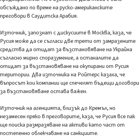
обсъждано по време на руско-американските
преговори в Саудитска Арабия.
Източник, запознат с дискусиите в Москва, каза, че
Русия може да се съгласи две трети от замразените
средства да отидат за възстановяване на Украйна
съгласно мирно споразумение, а останалите да
отидат за възстановяване на окупирани от Русия
територии. Два източника на Ройтерс казаха, че
въпросът кои компании ще спечелят бъдещи договори
за възстановяване остава важен.
Източник на агенцията, близък до Кремъл, но
незамесен пряко в преговорите, каза, че Русия все пак
ще поиска размразяване на активи като част от
постепенно облекчаване на санкциите.