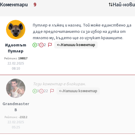
Коментари
9
Най-нови
Путлер е лъжец и наглец. Той може единствено да
даде предпочитанието си за избор на дупка от
тялото му, където ще го изчукат краинците.
Напиши коментар
Идиотът
7
2
Путлер
Рейтинг:
198017
22.02.2025
08:10
Този коментар е блокиран.
Напиши коментар
3
22
Grandmaster
B
Рейтинг:
-23212
22.02.2025
05:25