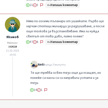
Напиши коментар
21
3
Няма по-големи тъпанари от ушанките. Първо ще
харчим стотици милиарди за разрушаване, а после
още толкова за възстановяване. Има ли нужда
светът от това диво, пияно племе?
Якимов
Напиши коментар
47
6
Рейтинг:
1029228
21.02.2025
19:55
Anti
преди 5 минути
Те ще трябва освен тези още да плащат, но
понеже са нагли са си направили устата и за
тези.
14
1