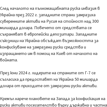
След началото на пълномащабната руска инвазия в
Украйна през 2022 г. западните страни замразиха
суверенните активи на Русия на стойност над 300
милиарда долара. Повечето от средствата се
съхраняват в европейски депозитари. Западните
съюзници на Украйна обсъждат възможността за
конфискуване на замразени руски средства и
изпращането им в помощ на Киев от началото на
войната.
През юни 2024 г. лидерите на страните от Г-7 се
съгласиха да предоставят на Украйна 50 милиарда
долара от приходите от замразени руски активи.
Кремъл нарече плановете на Запада за конфискация на
руски активи посегателство върху държавна и частна