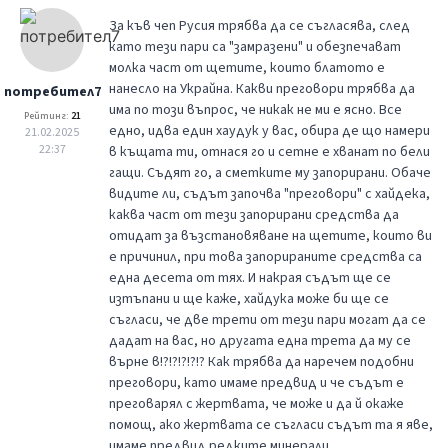
За къв чеп Русия трябва да се съгласява, след
като тези пари са "замразени" и обезпечават
молка част от щетите, които блатото е
нанесло на Украйна. Какви преговори трябва да
потребител7
има по този въпрос, че никак не ми е ясно. Все
Рейтинг:
21
едно, идва един хаудук у вас, обира де що намери
21.02.2025
22:37
в къщата ти, отнася го и сетне е хванат по бели
гащи. Съдят го, а сметките му запорирани. Обаче
видите ли, съдът започва "преговори" с хайдека,
каква част от тези запорирани средства да
отидат за възстановяване на щетите, които ви
е причинил, при това запорираните средства са
една десета от тях. И накрая съдът ще се
изтъпани и ще каже, хайдука може би ще се
съгласи, че две трети от тези пари могат да се
дадат на вас, но другата една трета да му се
върне в!?!?!?!?!? Как трябва да наречем подобни
преговори, като имаме предвид и че съдът е
преговарял с жертвата, че може и да й окаже
помощ, ако жертвата се съгласи съдът та я яве,
имаме предвид редките минерали.