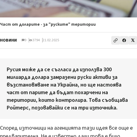
Част от доларите - за "руските" територии
НОВИНИ
9
3794
21.02.2025
Русия може да се съгласи да използва 300
милиарда долара замразени руски активи за
възстановяване на Украйна, но ще настоява
част от парите да бъдат похарчени на
територии, които контролира. Това съобщава
Ройтерс, позовавайки се на три източника.
Според източници на агенцията тази идея все още е
предварителна. Не е известно дали това е било