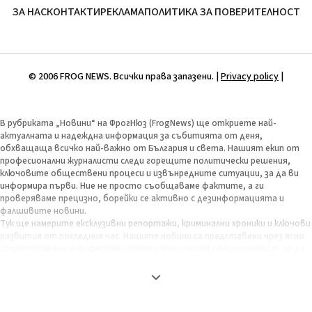
ЗА НАС
КОНТАКТИ
РЕКЛАМА
ПОЛИТИКА ЗА ПОВЕРИТЕЛНОСТ
© 2006 FROG NEWS. Всички права запазени. |
Privacy policy
|
В рубриката „Новини“ на ФрогНюз (FrogNews) ще откриете най-
актуалната и надеждна информация за събитията от деня,
обхващаща всичко най-важно от България и света. Нашият екип от
професионални журналисти следи горещите политически решения,
ключовите обществени процеси и извънредните ситуации, за да ви
информира първи. Ние не просто съобщаваме фактите, а ги
проверяваме прецизно, борейки се активно с дезинформацията и
фалшивите новини.
Тук ще намерите ексклузивни репортажи, криминални хроники и ключови
развития от последния час. Нашите новини са представени чрез ясно
структурирана информация, лишени от излишна сензационност, за да
бъдат максимално полезни и обективни. Целта ни е да ви предоставим
пълната картина на деня, за да можете сами да изградите своето
информирано мнение. Залагаме на бързина, точност и независима
журналистика, защото вярваме, че свободата на словото и правото
на достъп до проверени факти са фундаментални за всяко