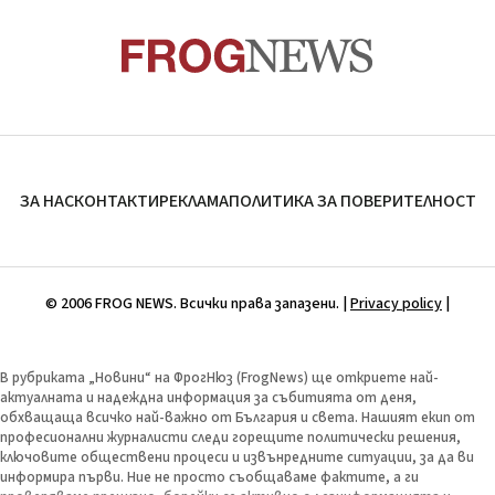
ЗА НАС
КОНТАКТИ
РЕКЛАМА
ПОЛИТИКА ЗА ПОВЕРИТЕЛНОСТ
© 2006 FROG NEWS. Всички права запазени. |
Privacy policy
|
В рубриката „Новини“ на ФрогНюз (FrogNews) ще откриете най-
актуалната и надеждна информация за събитията от деня,
обхващаща всичко най-важно от България и света. Нашият екип от
професионални журналисти следи горещите политически решения,
ключовите обществени процеси и извънредните ситуации, за да ви
информира първи. Ние не просто съобщаваме фактите, а ги