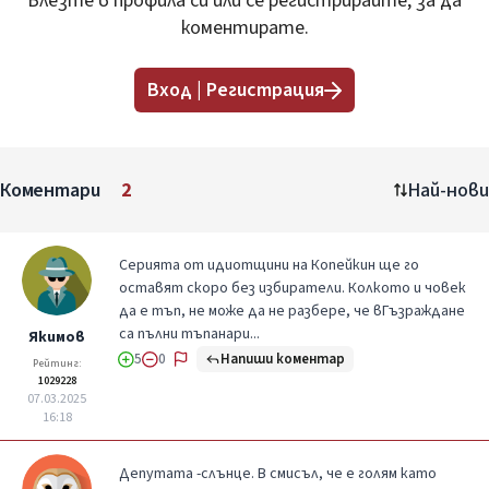
Влезте в профила си или се регистрирайте, за да
коментирате.
Вход | Регистрация
Коментари
2
Най-нови
Серията от идиотщини на Копейкин ще го
оставят скоро без избиратели. Колкото и човек
да е тъп, не може да не разбере, че вГъзраждане
са пълни тъпанари...
Якимов
Напиши коментар
5
0
Рейтинг:
1029228
07.03.2025
16:18
Депутата -слънце. В смисъл, че е голям като