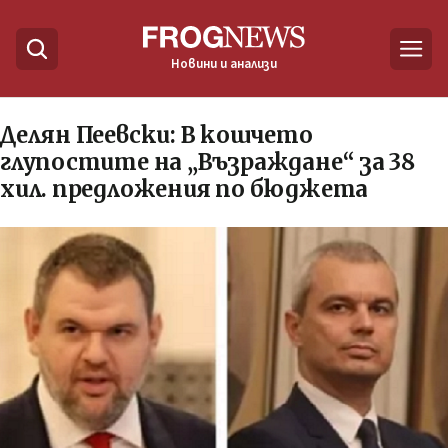
Новини и анализи
Делян Пеевски: В кошчето
глупостите на „Възраждане“ за 38
хил. предложения по бюджета