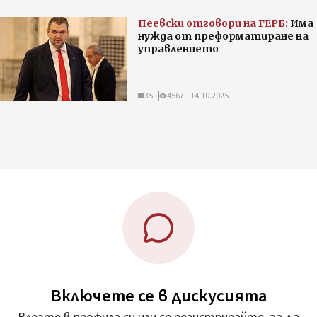
Пеевски отговори на ГЕРБ:
Има
нужда от преформатиране на
управлението
35
4567
14.10.2025
Включете се в дискусията