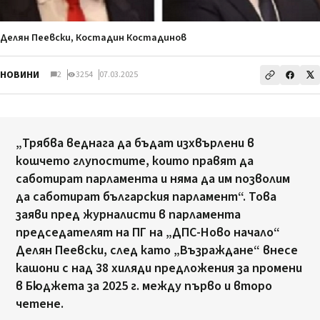
Делян Пеевски, Костадин Костадинов
НОВИНИ
2
3254
07.03.2025
„Трябва веднага да бъдат изхвърлени в
кошчето глупостите, които правят да
саботират парламента и няма да им позволим
да саботират българския парламент“. Това
заяви пред журналисти в парламента
председателят на ПГ на „ДПС-Ново начало“
Делян Пеевски, след като „Възраждане“ внесе
кашони с над 38 хиляди предложения за промени
в Бюджета за 2025 г. между първо и второ
четене.