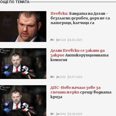
ОЩЕ ПО ТЕМАТА
Пеевски:
Бандата на Доган -
безгласни дерибеи, дори не са
патерици, клечици са
0
3128
26.02.2025
Делян Пеевски се закани да
закрие
Антикорупционната
комисия
8
3302
26.07.2025
ДПС-Ново начало зове за
спешни мерки
срещу водната
криза
5
3244
19.08.2025