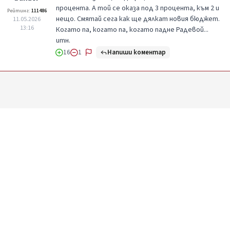
процента. А той се оказа под 3 процента, към 2 и
Рейтинг:
111486
нещо. Смятай сега как ще дялкат новия бюджет.
11.05.2026
13:16
Когато па, когато па, когато падне Радевой...
итн.
Напиши коментар
16
1