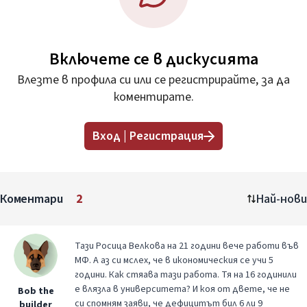
Включете се в дискусията
Влезте в профила си или се регистрирайте, за да
коментирате.
Вход | Регистрация
Коментари
2
Най-нови
Тази Росица Велкова на 21 години вече работи във
МФ. А аз си мслех, че в икономическия се учи 5
години. Как стяава тази работа. Тя на 16 годинили
е влязла в университета? И коя от двете, че не
Bob the
си спомням заяви, че дефицитът бил 6 ли 9
builder