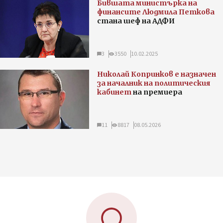
Бившата министърка на
финансите Людмила Петкова
стана шеф на АДФИ
3
3550
10.02.2025
Николай Копринков е назначен
за началник на политическия
кабинет
на премиера
11
8817
08.05.2026