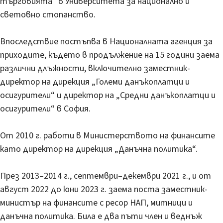
търговията“ в Университета за национално и
световно стопанство.
Впоследствие постъпва в Националната агенция за
приходите, където в продължение на 15 години заема
различни длъжности, включително заместник-
директор на дирекция „Големи данъкоплатци и
осигурители“ и директор на „Средни данъкоплатци и
осигурители“ в София.
От 2010 г. работи в Министерството на финансите
като директор на дирекция „Данъчна политика“.
През 2013–2014 г., септември–декември 2021 г., и от
август 2022 до юни 2023 г. заема поста заместник-
министър на финансите с ресор НАП, митници и
данъчна политика. Била е два пъти член и веднъж