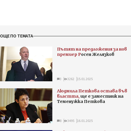
ОЩЕ ПО ТЕМАТА
Пътят на предложения за нов
премиер Р
осен Желязков
3
3262
15.01.2025
Людмила Петкова остава във
властта,
ще е заместник на
Теменужка Петкова
8
3495
16.01.2025