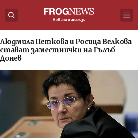
Новини и анализи
Людмила Петкова и Росица Велкова
стават заместнички на Гълъб
Донев