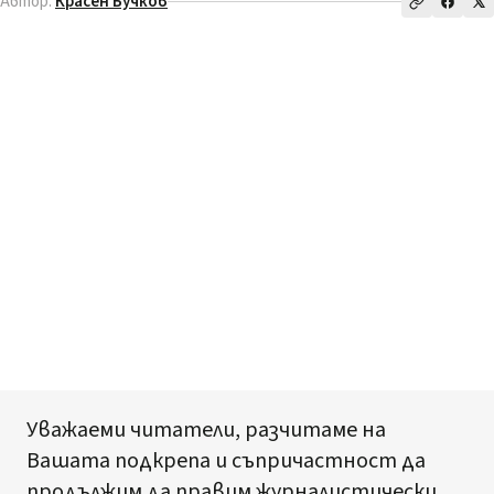
Автор:
Красен Бучков
Уважаеми читатели, разчитаме на
Вашата подкрепа и съпричастност да
продължим да правим журналистически