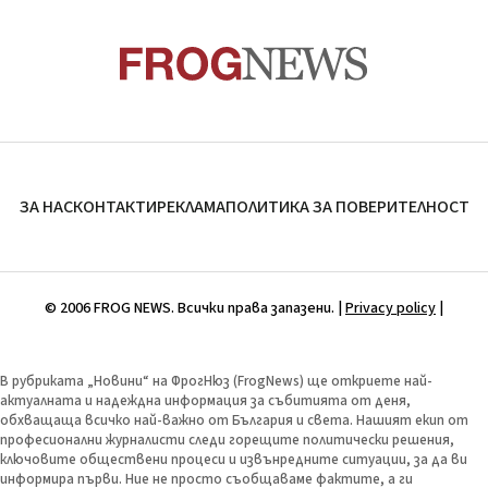
ЗА НАС
КОНТАКТИ
РЕКЛАМА
ПОЛИТИКА ЗА ПОВЕРИТЕЛНОСТ
© 2006 FROG NEWS. Всички права запазени. |
Privacy policy
|
В рубриката „Новини“ на ФрогНюз (FrogNews) ще откриете най-
актуалната и надеждна информация за събитията от деня,
обхващаща всичко най-важно от България и света. Нашият екип от
професионални журналисти следи горещите политически решения,
ключовите обществени процеси и извънредните ситуации, за да ви
информира първи. Ние не просто съобщаваме фактите, а ги