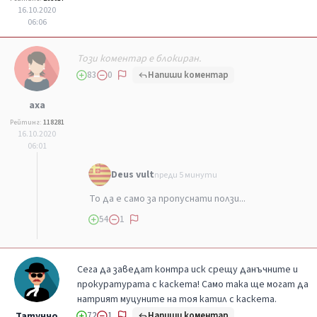
16.10.2020
06:06
Този коментар е блокиран.
Напиши коментар
83
0
аха
Рейтинг:
118281
16.10.2020
06:01
Deus vult
преди 5 минути
То да е само за пропуснати ползи...
54
1
Сега да заведат контра иск срещу данъчните и
прокуратурата с каскета! Само така ще могат да
натрият муцуните на тоя катил с каскета.
Напиши коментар
Татунчо
72
1