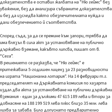
доказателства е оставил жалбата на "Ню геймс" без
уважение, без да анализира събраните доказателства
и без да изследва както обезпечителната нужда и
дали обезпечението й съответства.
Според съда, за да се премине към запори, трябва да
има влязъл в сила акт за установяване на публично
държавно вземане, какъвто липсва, пишат от в.
“Сега”.
В решението се разказва, че "Ню геймс" е
притежавала 5-годишен лиценз за 23 разновидности
на играта "Национална лотария". На 14 февруари т.г.
председателят на Държавната комисия по хазарта
издал два акта за установяване на публични държавни
вземания - един за дължими 47 615 189 лева и втори за
довнасяне на 188 199 519 лева плюс близо 35 млн. лева
лихва за забава. Било допуснато предварително