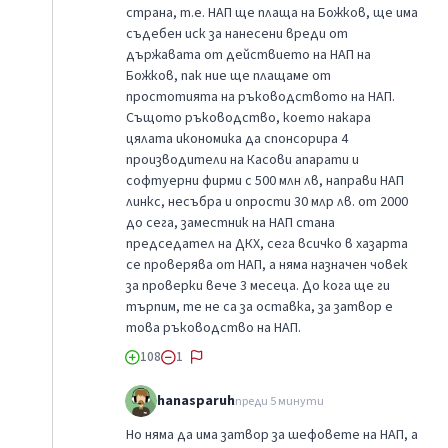
страна, т.е. НАП ще плаща на Божков, ще има
съдебен иск за нанесени вреди от
държавата от действието на НАП на
Божков, пак ние ще плащаме от
простотията на ръководството на НАП.
Същото ръководство, което накара
цялата икономика да спонсорира 4
производители на Касови апарати и
софтуерни фирми с 500 млн лв, направи НАП
линкс, несъбра и опрости 30 млр лв. от 2000
до сега, заместник на НАП стана
председател на ДКХ, сега всичко в хазарта
се проверява от НАП, а няма назначен човек
за проверки вече 3 месеца. До кога ще ги
търпим, те не са за оставка, за затвор е
това ръководство на НАП.
108
1
hanasparuh
преди 5 минути
Но няма да има затвор за шефовете на НАП, а