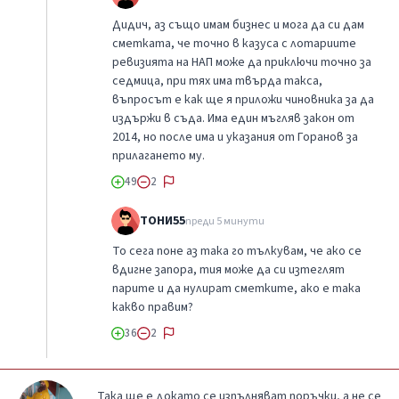
Дидич, аз също имам бизнес и мога да си дам
сметката, че точно в казуса с лотариите
ревизията на НАП може да приключи точно за
седмица, при тях има твърда такса,
въпросът е как ще я приложи чиновника за да
издържи в съда. Има един мъгляв закон от
2014, но после има и указания от Горанов за
прилагането му.
49
2
ТОНИ55
преди 5 минути
То сега поне аз така го тълкувам, че ако се
вдигне запора, тия може да си изтеглят
парите и да нулират сметките, ако е така
какво правим?
36
2
Така ще е докато се изпълняват поръчки, а не се