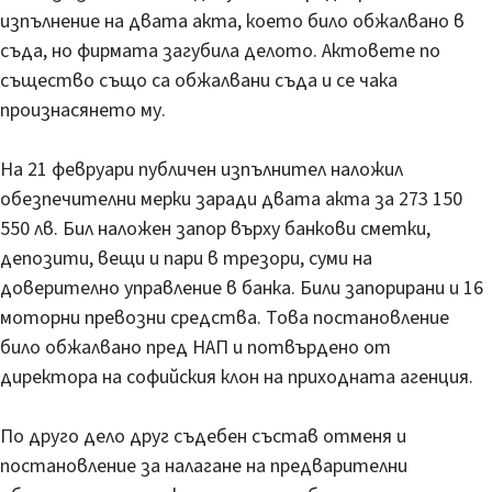
изпълнение на двата акта, което било обжалвано в
съда, но фирмата загубила делото. Актовете по
същество също са обжалвани съда и се чака
произнасянето му.
На 21 февруари публичен изпълнител наложил
обезпечителни мерки заради двата акта за 273 150
550 лв. Бил наложен запор върху банкови сметки,
депозити, вещи и пари в трезори, суми на
доверително управление в банка. Били запорирани и 16
моторни превозни средства. Това постановление
било обжалвано пред НАП и потвърдено от
директора на софийския клон на приходната агенция.
По друго дело друг съдебен състав отменя и
постановление за налагане на предварителни