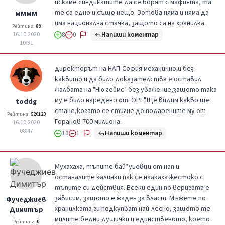
искаме синдикатите да се борят с мафията, та
те са едно и също нещо. Зотова няма и няма да
MMMM
има национална стачка, защото са на хранилка.
Рейтинг:
88
Напиши коментар
16.10.2020
8
0
10:31
директорът на НАП-София механично и без
каквито и да било доказателства е оставил
жалбата на "Ню геймс" без уважение,защото така
му е било наредено отГОРЕ".Ще видим какво ще
toddg
стане,когато се стигне до подарените му от
Рейтинг:
520120
Горанов 700 милиона.
16.10.2020
08:47
Напиши коментар
10
1
Мухахаха, тъпите бай*уьовци от нап и
останалите калинки пак се наакаха жестоко с
тъпите си действия. Всеки един по веригата е
зависим, защото е жаден за власт. Мъжете по
Фучеджиев
хранилката ги подкупват най-лесно, защото те
Димитър
милите бедни душички и единственото, което
Рейтинг:
0