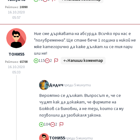
Рейтинг:
10090
16.10.2020
05:57
Ние сме държавата на абсурда. Всичко при нас е
"полубременна". Ще стане вече 1 година и никой не
мже категорично да каже дължат ли се тия пари
или не!
ТОНИ55
Напиши коментар
115
2
Рейтинг:
65708
16.10.2020
05:33
Дидич
преди 5 минути
Вероятно се дължат. Въпросът е, че се
чудят как да докажат, че фирмите на
Божков са виновни, а не тези, които са му
позволили да заобикаля закона.
104
2
ТОНИ55
преди 5 минути