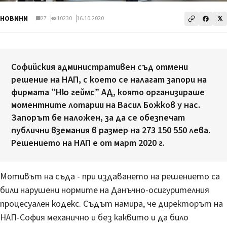
НОВИНИ
27
10230
16.10.2020
Софийския административен съд отмени
решение на НАП, с което се налагат запори на
фирмата ”Ню геймс” АД, която организираше
моментните лотарии на Васил Божков у нас.
Запорът бе наложен, за да се обезпечат
публични вземания в размер на 273 150 550 лева.
Решението на НАП е от март 2020 г.
Мотивът на съда - при издаването на решението са
били нарушени нормите на Данъчно-осигурителния
процесуален кодекс. Съдът намира, че директорът на
НАП-София механично и без каквито и да било