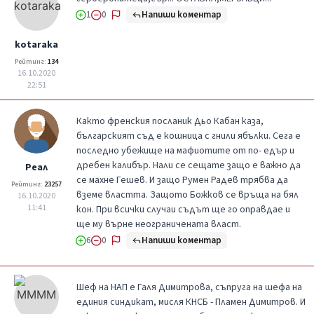
Напиши коментар
1
0
kotaraka
Рейтинг:
134
16.10.2020
22:51
Както френския посланик Дьо Кабан каза,
българският съд е кошница с гнили ябълки. Сега е
последно убежище на мафиотите от по- едър и
дребен калибър. Нали се сещате защо е важно да
Реал
се махне Гешев. И защо Румен Радев трябва да
Рейтинг:
23257
вземе властта. Защото Божков се връща на бял
16.10.2020
11:41
кон. При всички случаи съдът ще го оправдае и
ще му върне неограничената власт.
Напиши коментар
6
0
Шеф на НАП е Галя Димитрова, съпруга на шефа на
единия синдикат, мисля КНСБ - Пламен Димитров. И