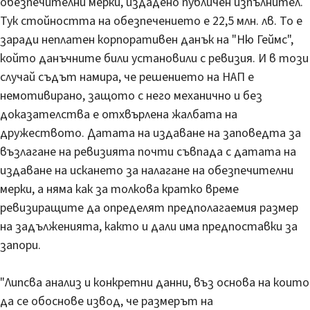
обезпечителни мерки, издадено публичен изпълнител.
Тук стойността на обезпечението е 22,5 млн. лв. То е
заради неплатен корпоративен данък на "Ню Геймс",
който данъчните били установили с ревизия. И в този
случай съдът намира, че решението на НАП е
немотивирано, защото с него механично и без
доказателства е отхвърлена жалбата на
дружеството. Датата на издаване на заповедта за
възлагане на ревизията почти съвпада с датата на
издаване на искането за налагане на обезпечителни
мерки, а няма как за толкова кратко време
ревизиращите да определят предполагаемия размер
на задълженията, както и дали има предпоставки за
запори.
"Липсва анализ и конкретни данни, въз основа на които
да се обоснове извод, че размерът на