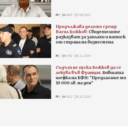
0
4643
30.08.2022
Продължава делото срещу
Васил Божков:
Свидетелите
разказват за заплахи и натиск
от страна на бизнесмена
1
3592
06.11.2024
Съдът не пуска Божков да се
лекува във Франция.
Бившата
шефка на КФН: "Предлагаше ми
10 000 лв. на ден"
4
3612
18.12.2024