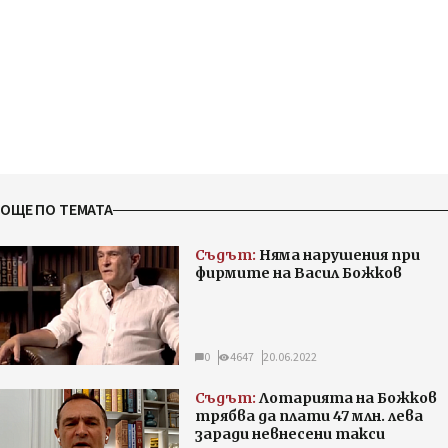
ОЩЕ ПО ТЕМАТА
Съдът:
Няма нарушения при
фирмите на Васил Божков
0
4647
20.06.2022
Съдът:
Лотарията на Божков
трябва да плати 47 млн. лева
заради невнесени такси