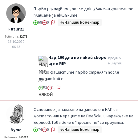
Първо размазваме, после доказваме...и зрителите
плащаме за екшъните
Напиши коментар
68
0
Futur21
Рейтинг:
32076
16.10.2020
06:13
Над 100 дни но някой скоро
преди 5
ще е RIP
минути
Като фашистите първо стрелят после
потат кой е
23
1
Основание за налагане на запори от НАП са
достатъчни мераците на Пеевски и нареждане на
Борисов.Това вече и "простите" го проумяха.
Напиши коментар
Вуте
74
0
Рейтинг:
265017