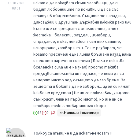
искат е да показват скъпи часовници, да си
16.10.2020
08:01
водят любовниците по почивки и да са със
статус в обществото. Същите те нападжии,
дансаджии и други там държавни плюмки рано или
късно ще се срещнат с реалността, а тя е
жестока... болести, раздели, изневери,
страдание, мъка, ненавист към тях самите,
игнориране, затвор и т.н. Те не разбират, че
когато пресечеш една линия връщане назад няма
и нещото наречено система ( Бог ли е някаква
вселенска сила ли е на знам) просто такива
предизвикателства им поднася, че няма да си
намерят място под слънцето дълго време. За
гешефта и боката да не говорим... идея си нямат
какво им предстои ( Не им го пожелавам, защото
съм християнин на първо място), но ще им се
стовари тежък товар мноого скоро
Напиши коментар
13
0
Толкоз са тъпи,че и да искат-немогат !!!