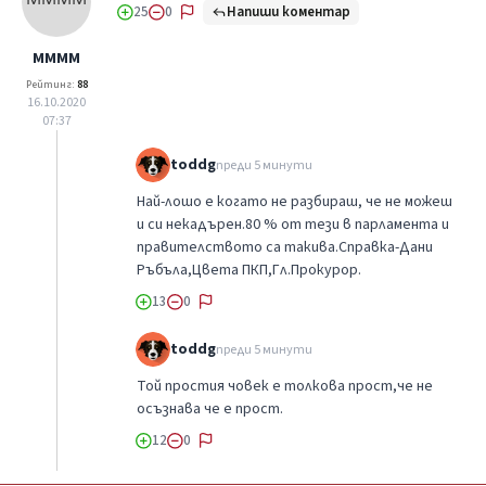
Напиши коментар
25
0
MMMM
Рейтинг:
88
16.10.2020
07:37
toddg
преди 5 минути
Най-лошо е когато не разбираш, че не можеш
и си некадърен.80 % от тези в парламента и
правителството са такива.Справка-Дани
Ръбъла,Цвета ПКП,Гл.Прокурор.
13
0
toddg
преди 5 минути
Той простия човек е толкова прост,че не
осъзнава че е прост.
12
0