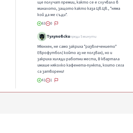
ще получат премии, както се е случвало в
миналото, защото както каза Цв.Цв., "няма
кой да ме съди".
63
0
Тулуповски
преди 5 минути
Мюнхен, не само закриха "развлечението"
Еврофутбол( който аз не ползвах), но и
закриха хиляди работни места, В квартала
имаше няколко кафенета-пункта, които сега
са затворени!
41
1