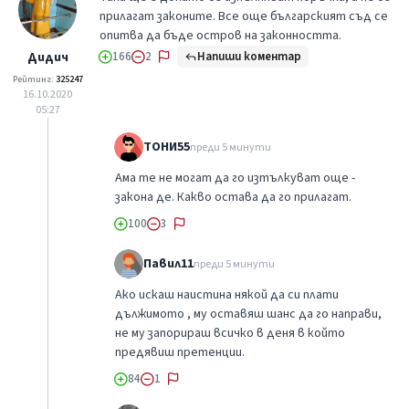
прилагат законите. Все още българският съд се
опитва да бъде остров на законността.
Напиши коментар
Дидич
166
2
Рейтинг:
325247
16.10.2020
05:27
ТОНИ55
преди 5 минути
Ама те не могат да го изтълкуват още -
закона де. Какво остава да го прилагат.
100
3
Павил11
преди 5 минути
Ако искаш наистина някой да си плати
дължимото , му оставяш шанс да го направи,
не му запорираш всичко в деня в който
предявиш претенции.
84
1