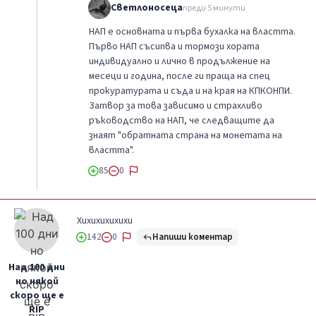
Светлоносеца
преди 5 минути
НАП е основната и първа бухалка на властта.
Първо НАП съсипва и тормози хората
индивидуално и лично в продължение на
месеци и година, после ги праща на спец
прокуратурата и съда и на края на КПКОНПИ.
Затвор за това зависимо и страхливо
ръководство на НАП, че следващите да
знаят "обратната страна на монетата на
властта".
85
0
Хихихихихихи
Напиши коментар
142
0
Над 100 дни
но някой
скоро ще е
RIP