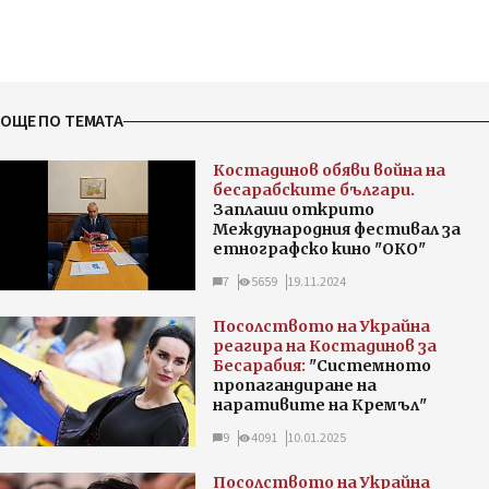
ОЩЕ ПО ТЕМАТА
Костадинов обяви война на
бесарабските българи.
Заплаши открито
Международния фестивал за
етнографско кино "ОКО"
7
5659
19.11.2024
Посолството на Украйна
реагира на Костадинов за
Бесарабия:
"Системното
пропагандиране на
наративите на Кремъл"
9
4091
10.01.2025
Посолството на Украйна