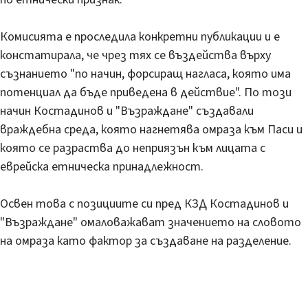
Комисията е проследила конкретни публикации и е
констатирала, че чрез тях се въздейства върху
съзнанието "по начин, форсиращ нагласа, която има
потенциал да бъде приведена в действие". По този
начин Костадинов и "Възраждане" създавали
враждебна среда, която нагнетява омраза към Паси и
която се разраства до неприязън към лицата с
еврейска етническа принадлежност.
Освен това с позициите си пред КЗД Костадинов и
"Възраждане" омаловажават значението на словото
на омраза като фактор за създаване на разделение.