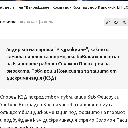
Лидерът на "Възраждане" Костадин Костадинов
Източник: БГНЕС
НОВИНИ
6
3413
14.04.2025
Лидерът на партия "Възраждане", както и
самата партия са тормозили бившия министър
на външните работи Соломон Паси с реч на
омразата. Това реши Комисията за защита от
дискриминация (КЗД).
Според КЗД посредством публикации във Фейсбук и
Youtube Костадин Костадинов и партията му са
осъществили дискриминация под формите на тормоз
и подбуждане към дискриминация спрямо Соломон Паси
по етнически признак.