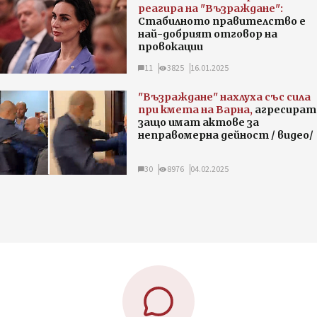
реагира на "Възраждане":
Стабилното правителство е
най-добрият отговор на
провокации
11
3825
16.01.2025
"Възраждане" нахлуха със сила
при кмета на Варна,
агресират
защо имат актове за
неправомерна дейност / видео/
30
8976
04.02.2025