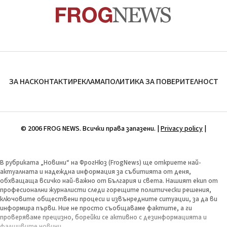
ЗА НАС
КОНТАКТИ
РЕКЛАМА
ПОЛИТИКА ЗА ПОВЕРИТЕЛНОСТ
© 2006 FROG NEWS. Всички права запазени. |
Privacy policy
|
В рубриката „Новини“ на ФрогНюз (FrogNews) ще откриете най-
актуалната и надеждна информация за събитията от деня,
обхващаща всичко най-важно от България и света. Нашият екип от
професионални журналисти следи горещите политически решения,
ключовите обществени процеси и извънредните ситуации, за да ви
информира първи. Ние не просто съобщаваме фактите, а ги
проверяваме прецизно, борейки се активно с дезинформацията и
фалшивите новини.