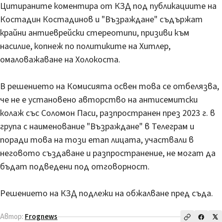
Цитираните коментира от КЗД под публикациите на
Костадин Костадинов и "Възраждане" съдържат
крайни антиеврейски стереотипи, призиви към
насилие, копнеж по политиките на Хитлер,
омаловажаване на Холокоста.
В решението на Комисията освен това се отбелязва,
че не е установено авторство на антисемитски
колаж със Соломон Паси, разпространен през 2023 г. в
група с наименование "Възраждане" в Телеграм и
поради това на този етап лицата, участвали в
неговото създаване и разпространение, не могат да
бъдат подведени под отговорност.
Решението на КЗД подлежи на обжалване пред съда.
Автор:
Frognews