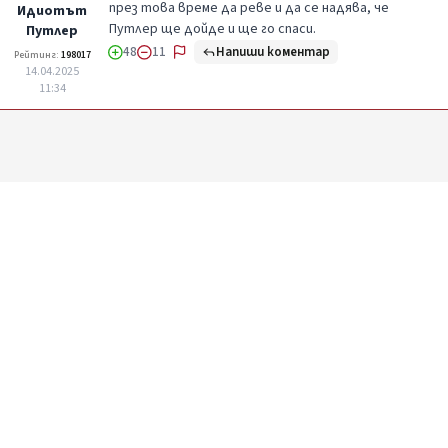
през това време да реве и да се надява, че
Идиотът
Путлер ще дойде и ще го спаси.
Путлер
Напиши коментар
48
11
Рейтинг:
198017
14.04.2025
11:34