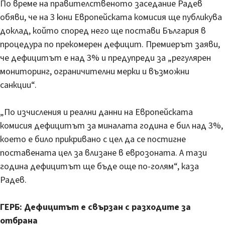
По време на правителственото заседание Радев
обяви, че на 3 юни Европейската комисия ще публикува
доклад, който според него ще постави България в
процедура по прекомерен дефицит. Премиерът заяви,
че дефицитът е над 3% и предупреди за „регулярен
мониторинг, ограничителни мерки и възможни
санкции“.
„По изчисления и реални данни на Европейската
комисия дефицитът за миналата година е бил над 3%,
което е било прикривано с цел да се постигне
поставената цел за влизане в еврозоната. А тази
година дефицитът ще бъде още по-голям“, каза
Радев.
ГЕРБ: Дефицитът е свързан с разходите за
отбрана