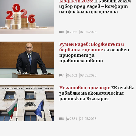
Бюджет 2026:
Първият голям
избор пред Радев – комфорт
или фискална дисциплина
0
2956
07.05.2026
Румен Радев: Бюджетът и
борбата с цените
са основен
приоритет за
правителството
7
2652
08.05.2026
Негативни прогнози:
ЕК очаква
забавяне на икономическия
растеж на България
8
2851
21.05.2026