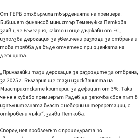
От ГЕРБ отхвърлиха твърденията на премиера.
Бившият финансов министър Теменужка Петкова
заяви, че България, както и още държави от ЕС,
използва дерогация за увеличени разходи за отбрана и
това трябва да бъде отчетено при оценката на
дефицита.
„Прилагайки тази дерогация за разходите за отбрана,
за 2025 г. България ще спази изискванията на
Маастрихтските критерии за дефицит от 3%. Така
че не е хубаво премиерът Радев да започва своя път в
изпълнителната власт с неверни интерпретации, с
откровени лъжи“, заяви Петкова.
Според нея проблемът с процедурата по