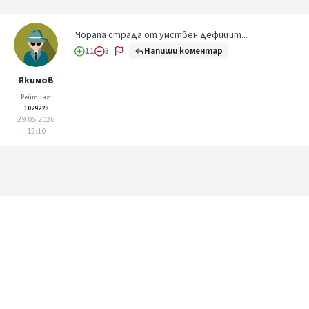
Чорапа страда от умствен дефицит...
Напиши коментар
11
3
Якимов
Рейтинг:
1029228
29.05.2026
12:10