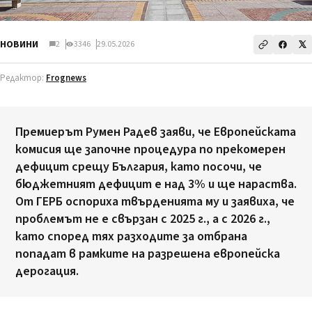
НОВИНИ
2
3346
29.05.2026
Редактор:
Frognews
Премиерът Румен Радев заяви, че Европейската
комисия ще започне процедура по прекомерен
дефицит срещу България, като посочи, че
бюджетният дефицит е над 3% и ще нараства.
От ГЕРБ оспориха твърденията му и заявиха, че
проблемът не е свързан с 2025 г., а с 2026 г.,
като според тях разходите за отбрана
попадат в рамките на разрешена европейска
дерогация.