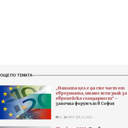
ОЩЕ ПО ТЕМАТА
„Нашата цел е да сме част от
еврозоната, имаме ясен знак за
европейска солидарност“
–
започна форумът в София
26
3879
04.11.2025