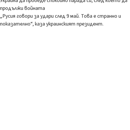
Украйна да проведе спокойно парада си, след което да
продължи войната
„Русия говори за удари след 9 май. Това е странно и
показателно“, каза украинският президент.