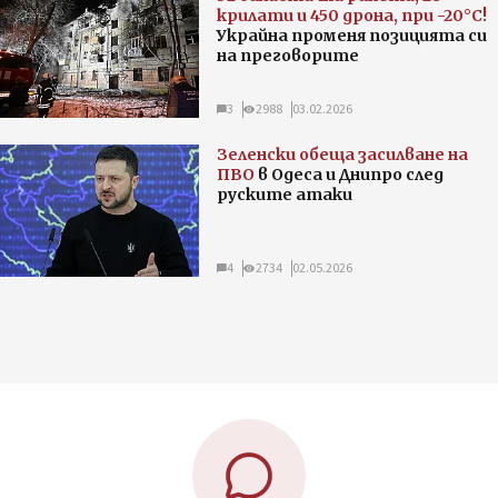
крилати и 450 дрона, при -20°C!
Украйна променя позицията си
на преговорите
3
2988
03.02.2026
Зеленски обеща засилване на
ПВО
в Одеса и Днипро след
руските атаки
4
2734
02.05.2026