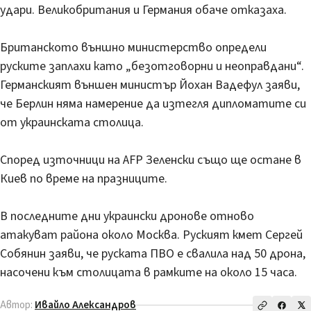
удари. Великобритания и Германия обаче отказаха.
Британското външно министерство определи
руските заплахи като „безотговорни и неоправдани“.
Германският външен министър Йохан Вадефул заяви,
че Берлин няма намерение да изтегля дипломатите си
от украинската столица.
Според източници на AFP Зеленски също ще остане в
Киев по време на празниците.
В последните дни украински дронове отново
атакуват района около Москва. Руският кмет Сергей
Собянин заяви, че руската ПВО е свалила над 50 дрона,
насочени към столицата в рамките на около 15 часа.
Автор:
Ивайло Александров