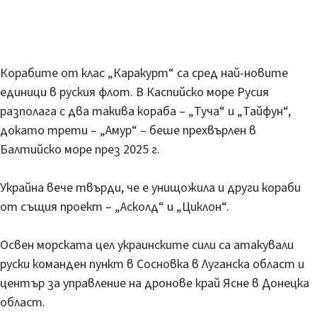
Корабите от клас „Каракурт“ са сред най-новите
единици в руския флот. В Каспийско море Русия
разполага с два такива кораба – „Туча“ и „Тайфун“,
докато трети – „Амур“ – беше прехвърлен в
Балтийско море през 2025 г.
Украйна вече твърди, че е унищожила и други кораби
от същия проект – „Асколд“ и „Циклон“.
Освен морската цел украинските сили са атакували
руски команден пункт в Сосновка в Луганска област и
център за управление на дронове край Ясне в Донецка
област.