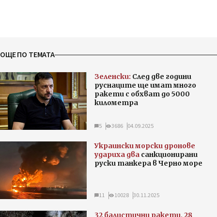
ОЩЕ ПО ТЕМАТА
Зеленски:
След две години
руснаците ще имат много
ракети с обхват до 5000
километра
5
3686
04.09.2025
Украински морски дронове
удариха два
санкционирани
руски танкера в Черно море
11
10028
30.11.2025
32 балистични ракети, 28