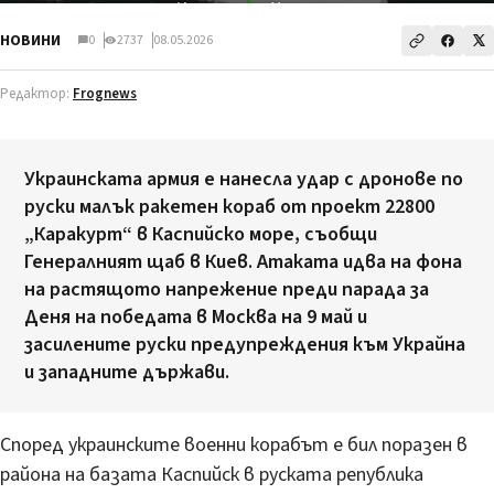
НОВИНИ
0
2737
08.05.2026
Редактор:
Frognews
Украинската армия е нанесла удар с дронове по
руски малък ракетен кораб от проект 22800
„Каракурт“ в Каспийско море, съобщи
Генералният щаб в Киев. Атаката идва на фона
на растящото напрежение преди парада за
Деня на победата в Москва на 9 май и
засилените руски предупреждения към Украйна
и западните държави.
Според украинските военни корабът е бил поразен в
района на базата Каспийск в руската република