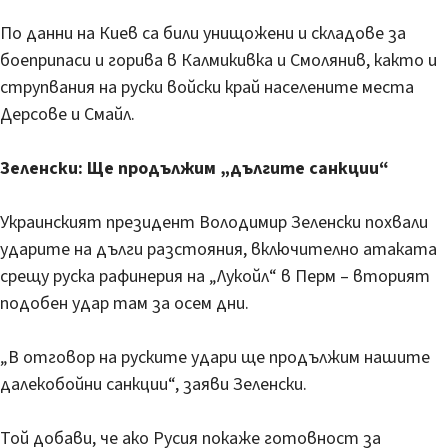
По данни на Киев са били унищожени и складове за
боеприпаси и горива в Калмикивка и Смолянив, както и
струпвания на руски войски край населените места
Дерсове и Смайл.
Зеленски: Ще продължим „дългите санкции“
Украинският президент Володимир Зеленски похвали
ударите на дълги разстояния, включително атаката
срещу руска рафинерия на „Лукойл“ в Перм – вторият
подобен удар там за осем дни.
„В отговор на руските удари ще продължим нашите
далекобойни санкции“, заяви Зеленски.
Той добави, че ако Русия покаже готовност за