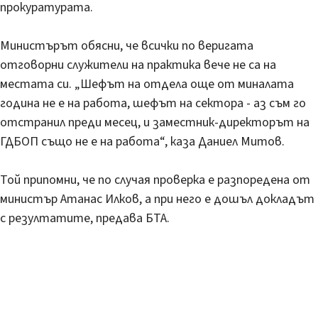
прокуратурата.
Министърът обясни, че всички по веригата
отговорни служители на практика вече не са на
местата си. „Шефът на отдела още от миналата
година не е на работа, шефът на сектора - аз съм го
отстранил преди месец, и заместник-директорът на
ГДБОП също не е на работа“, каза Даниел Митов.
Той припомни, че по случая проверка е разпоредена от
министър Атанас Илков, а при него е дошъл докладът
с резултатите, предава БТА.