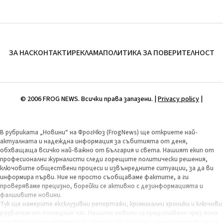
ЗА НАС
КОНТАКТИ
РЕКЛАМА
ПОЛИТИКА ЗА ПОВЕРИТЕЛНОСТ
© 2006 FROG NEWS. Всички права запазени. |
Privacy policy
|
В рубриката „Новини“ на ФрогНюз (FrogNews) ще откриете най-
актуалната и надеждна информация за събитията от деня,
обхващаща всичко най-важно от България и света. Нашият екип от
професионални журналисти следи горещите политически решения,
ключовите обществени процеси и извънредните ситуации, за да ви
информира първи. Ние не просто съобщаваме фактите, а ги
проверяваме прецизно, борейки се активно с дезинформацията и
фалшивите новини.
Тук ще намерите ексклузивни репортажи, криминални хроники и ключови
развития от последния час. Нашите новини са представени чрез ясно
структурирана информация, лишени от излишна сензационност, за да