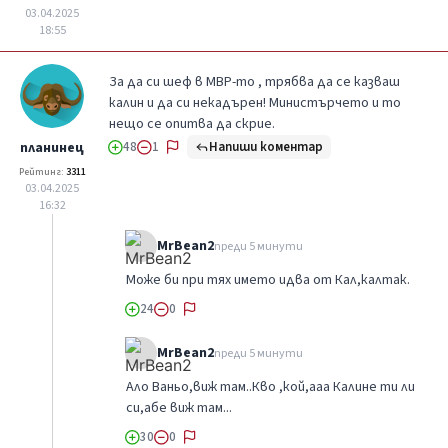
03.04.2025
18:55
За да си шеф в МВР-то , трябва да се казваш
калин и да си некадърен! Министърчето и то
нещо се опитва да скрие.
Напиши коментар
планинец
48
1
Рейтинг:
3311
03.04.2025
16:32
MrBean2
преди 5 минути
Може би при тях името идва от Кал,калтак.
24
0
MrBean2
преди 5 минути
Ало Ваньо,виж там..Кво ,кой,ааа Калине ти ли
си,абе виж там...
30
0