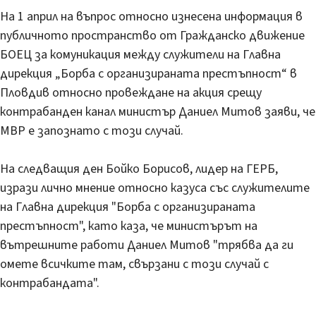
На 1 април на въпрос относно изнесена информация в
публичното пространство от Гражданско движение
БОЕЦ за комуникация между служители на Главна
дирекция „Борба с организираната престъпност“ в
Пловдив относно провеждане на акция срещу
контрабанден канал министър Даниел Митов заяви, че
МВР е запознато с този случай.
На следващия ден Бойко Борисов, лидер на ГЕРБ,
изрази лично мнение относно казуса със служителите
на Главна дирекция "Борба с организираната
престъпност", като каза, че министърът на
вътрешните работи Даниел Митов "трябва да ги
омете всичките там, свързани с този случай с
контрабандата".