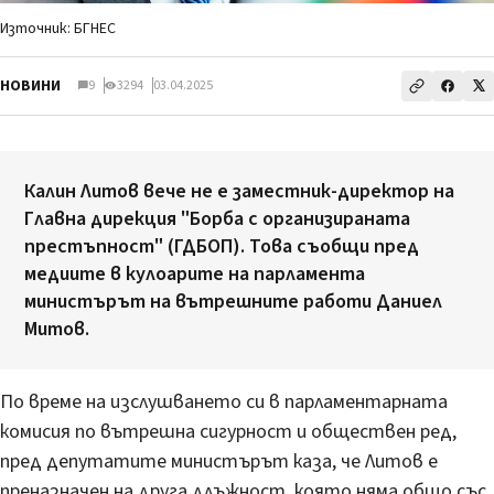
Източник: БГНЕС
НОВИНИ
9
3294
03.04.2025
Калин Литов вече не е заместник-директор на
Главна дирекция "Борба с организираната
престъпност" (ГДБОП). Това съобщи пред
медиите в кулоарите на парламента
министърът на вътрешните работи Даниел
Митов.
По време на изслушването си в парламентарната
комисия по вътрешна сигурност и обществен ред,
пред депутатите министърът каза, че Литов е
преназначен на друга длъжност, която няма общо със