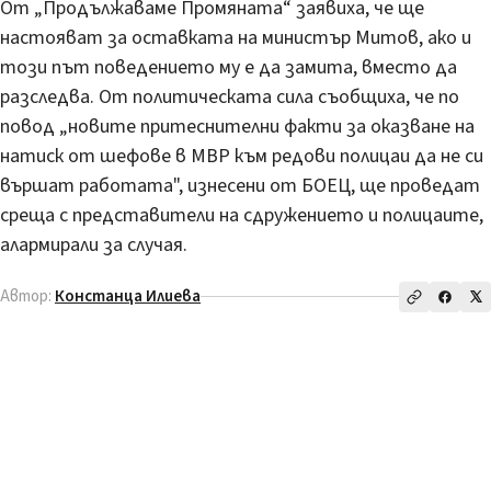
От „Продължаваме Промяната“ заявиха, че ще
настояват за оставката на министър Митов, ако и
този път поведението му е да замита, вместо да
разследва. От политическата сила съобщиха, че по
повод „новите притеснителни факти за оказване на
натиск от шефове в МВР към редови полицаи да не си
вършат работата", изнесени от БОЕЦ, ще проведат
среща с представители на сдружението и полицаите,
алармирали за случая.
Автор:
Констанца Илиева