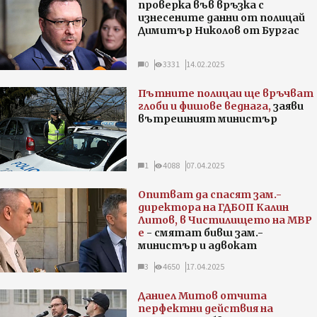
проверка във връзка с
изнесените данни от полицай
Димитър Николов от Бургас
0
3331
14.02.2025
Пътните полицаи ще връчват
глоби и фишове веднага,
заяви
вътрешният министър
1
4088
07.04.2025
Опитват да спасят зам.-
директора на ГДБОП Калин
Литов, в Чистилището на МВР
е
- смятат бивш зам.-
министър и адвокат
3
4650
17.04.2025
Даниел Митов отчита
перфектни действия на