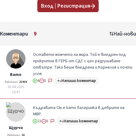
Вход | Регистрация
Коментари
9
Най-нови
Оставете момчето на мира. Той е внедрен под
прикритие в ГЕРБ от СДС с цел разрушаване
отвътре. Така беше внедрена и Корнелия и почти
успя.
Вато
Напиши коментар
4
0
Рейтинг:
21964
03.04.2025
20:47
Къдравата Сю е като балеринка в дебрите на
МВР.
Напиши коментар
23
0
Щурчо
Рейтинг:
50