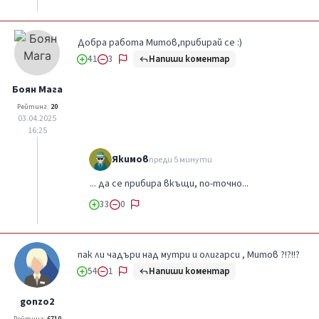
Добра работа Митов,прибирай се :)
Напиши коментар
41
3
Боян Мага
Рейтинг:
20
03.04.2025
16:25
Якимов
преди 5 минути
... да се прибира вкъщи, по-точно...
33
0
пак ли чадъри над мутри и олигарси , Митов ?!?!!?
Напиши коментар
54
1
gonzo2