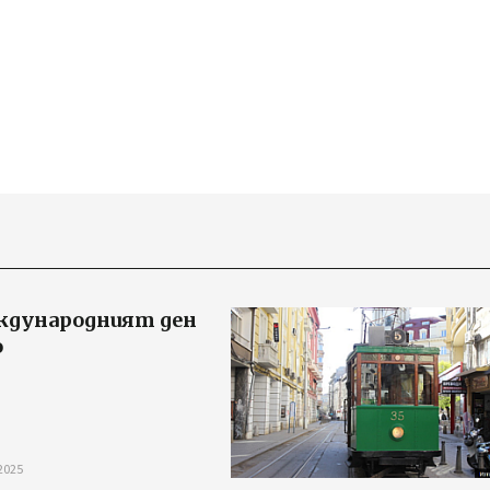
дународният ден
о
2025