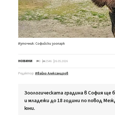
Източник: Софийски зоопарк
НОВИНИ
0
2546
26.05.2026
Редактор:
Ивайло Александров
Зоологическата градина в София ще б
и младежи до 18 години по повод Меж
юни.