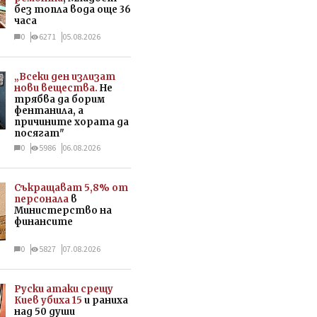
без топла вода още 36
часа
0
6271
05.08.2026
„Всеки ден излизат
нови вещества.
Не
трябва да борим
фентанила, а
причините хората да
посягат"
0
5986
06.08.2026
Съкращават 5,8% от
персонала
в
Министерство на
финансите
0
5827
07.08.2026
Руски атаки срещу
Киев убиха 15
и раниха
над 50 души