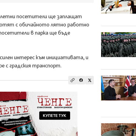
олетни посетители ще заплащат
аботят с обичайното лятно работно
а посетители в парка ще бъде
асилен интерес към инициативата, и
ре с градския транспорт.