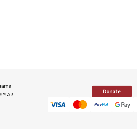
шата
Donate
им да