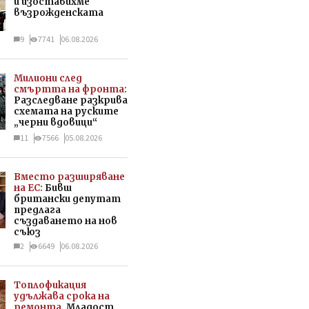
и изоставихме
възрожденската
9
7741
06.08.2026
Милиони след
смъртта на фронта:
Разследване разкрива
схемата на руските
„черни вдовици“
11
7566
05.08.2026
Вместо разширяване
на ЕС:
Бивш
британски депутат
предлага
създаването на нов
съюз
2
6649
06.08.2026
Топлофикация
удължава срока на
ремонта
, Младост