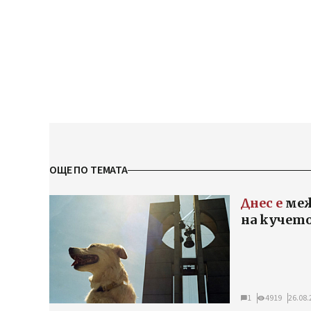
ОЩЕ ПО ТЕМАТА
Днес е
меж
на кучет
1
4919
26.08.