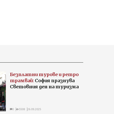
Безплатни турове и ретро
трамвай:
София празнува
Световния ден на туризма
0
5508
26.09.2025