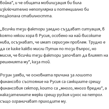
война“, и че общата мобилизация би била
изключително непопулярна и потенциално би
подкопала стабилността.
„Всички тези фактори заедно създават ситуация, в
която някои хора в Русия, особено на най-високите
нива, осъзнават, че имат сериозен проблем. Трудно е
да се каже какво мисли Путин по този въпрос, но
мисля, че всички тези фактори започват да влияят на
решенията му“, каза той.
Розин заяви, че основната причина за лошото
финансово състояние на Русия са санкциите срещу
финансовия сектор, които са „много, много вредни“, а
наказателните мерки срещу руския износ на петрол
също ограничават приходите му.