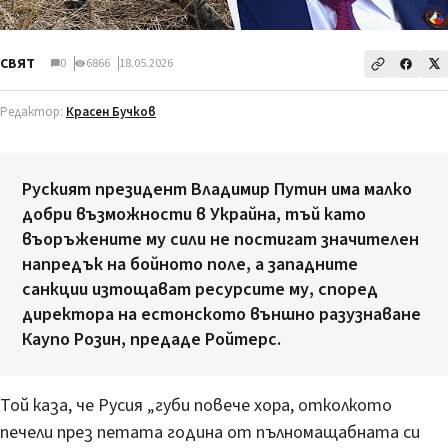
СВЯТ
0
6866
18.05.2026
Редактор:
Красен Бучков
Руският президент Владимир Путин има малко
добри възможности в Украйна, тъй като
въоръжените му сили не постигат значителен
напредък на бойното поле, а западните
санкции изтощават ресурсите му, според
директора на естонското външно разузнаване
Каупо Розин, предаде Ройтерс.
Той каза, че Русия „губи повече хора, отколкото
печели през петата година от пълномащабната си