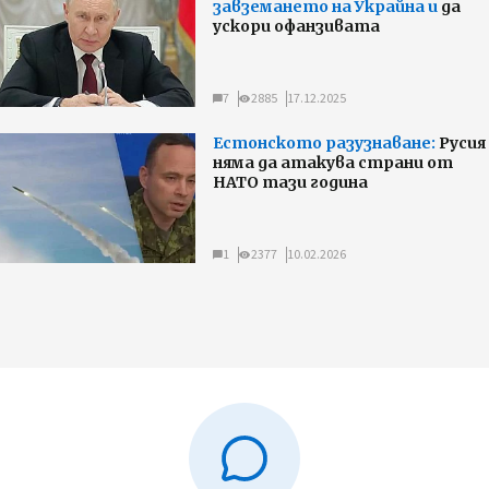
завземането на Украйна и
да
ускори офанзивата
7
2885
17.12.2025
Естонското разузнаване:
Русия
няма да атакува страни от
НАТО тази година
1
2377
10.02.2026