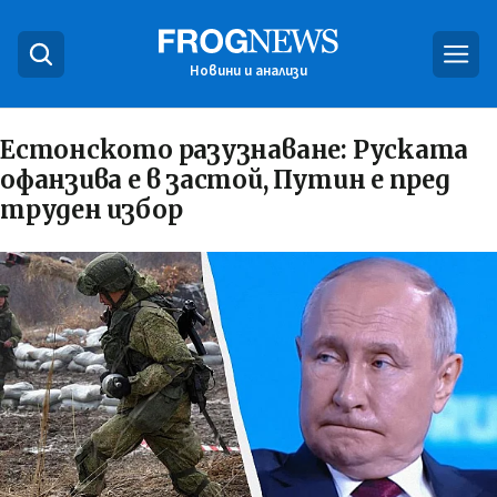
Новини и анализи
Естонското разузнаване: Руската
офанзива е в застой, Путин е пред
труден избор