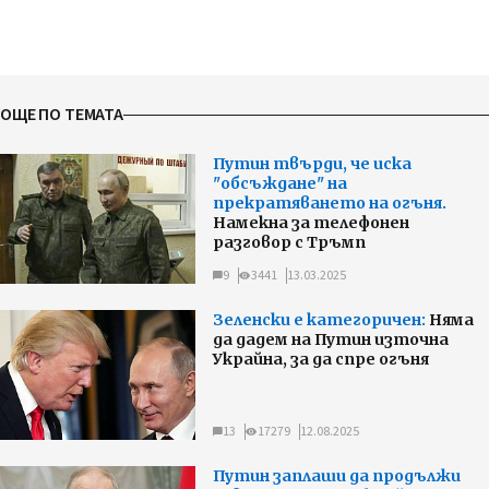
ОЩЕ ПО ТЕМАТА
Путин твърди, че иска
"обсъждане" на
прекратяването на огъня.
Намекна за телефонен
разговор с Тръмп
9
3441
13.03.2025
Зеленски е категоричен:
Няма
да дадем на Путин източна
Украйна, за да спре огъня
13
17279
12.08.2025
Путин заплаши да продължи