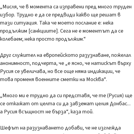
„Мисля, че в момента са изправени пред много труден
избор. Трудно е да се предвиди какво ще решат в
тази ситуация. Така че моето послание е: нека
продължим [санкциите]. Сега не е моментът да се
колебаем; нека просто продължим.“
Друг служител на европейското разузнаване, пожелал
анонимност, подчерта, че „е ясно, че натискът върху
Русия се увеличава, но все още няма индикации, че
това променя военните сметки на Москва“.
„Много ми е трудно да си представя, че те (Русия) ще
се откажат от целта си да завземат целия Донбас...
а Русия всъщност не бърза“, каза той.
Шефът на разузнаването добави, че не изглежда