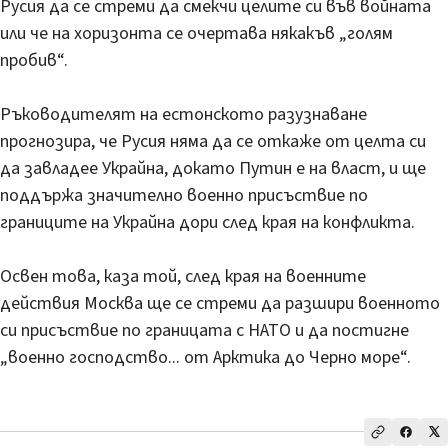
Русия да се стреми да смекчи целите си във войната
или че на хоризонта се очертава някакъв „голям
пробив“.
Ръководителят на естонското разузнаване
прогнозира, че Русия няма да се откаже от целта си
да завладее Украйна, докато Путин е на власт, и ще
поддържа значително военно присъствие по
границите на Украйна дори след края на конфликта.
Освен това, каза той, след края на военните
действия Москва ще се стреми да разшири военното
си присъствие по границата с НАТО и да постигне
„военно господство... от Арктика до Черно море“.