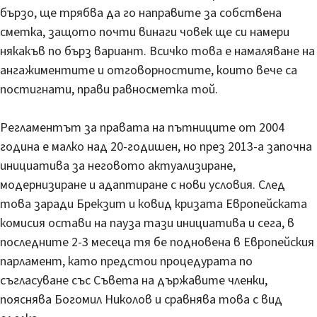
бързо, ще трябва да го направите за собствена
сметка, защото почти винаги човек ще си намери
някакъв по бърз вариант. Всичко това е намаляване на
ангажиментите и отговорностите, които вече са
постигнати, прави равносметка той.
Регламентът за правата на пътниците от 2004
година е малко над 20-годишен, но през 2013-а започна
инициатива за неговото актуализиране,
модернизиране и адаптиране с нови условия. След
това заради Брекзит и ковид кризата Европейската
комисия остави на пауза тази инициатива и сега, в
последните 2-3 месеца тя бе подновена в Европейския
парламент, като предстои процедурата по
съгласуване със Съвета на държавите членки,
пояснява Богомил Николов и сравнява това с вид