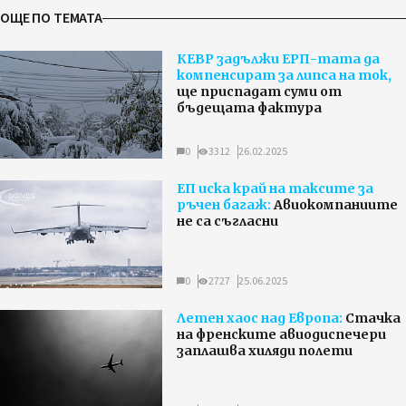
ОЩЕ ПО ТЕМАТА
КЕВР задължи ЕРП-тата да
компенсират за липса на ток,
ще приспадат суми от
бъдещата фактура
0
3312
26.02.2025
ЕП иска край на таксите за
ръчен багаж:
Авиокомпаниите
не са съгласни
0
2727
25.06.2025
Летен хаос над Европа:
Стачка
на френските авиодиспечери
заплашва хиляди полети