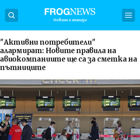
Новини и анализи
"Активни потребители"
алармират: Новите правила на
авиокомпаниите ще са за сметка на
пътниците