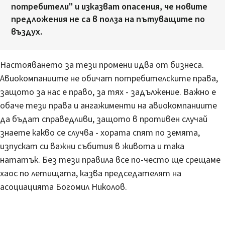
потребители" и изказват опасения, че новите
предложения не са в полза на пътуващите по
въздух.
Настояването за тези промени идва от бизнеса.
Авиокомпаниите не обичат потребителските права,
защото за нас е право, за тях - задължение. Важно е
обаче тези права и ангажименти на авиокомпаниите
да бъдат справедливи, защото в противен случай
знаете какво се случва - хората спят по земята,
изпускат си важни събития в живота и така
нататък. Без тези правила все по-често ще срещаме
хаос по летищата, казва председателят на
асоциацията Богомил Николов.