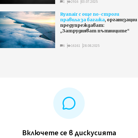
1
2916
03.07.2025
Ryanair с още по-строги
правила за багажа
, организации
предупреждават:
„Затрудняват пътниците“
6
16161
28.08.2025
Включете се в дискусията