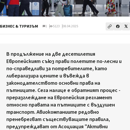
БИЗНЕС & ТУРИЗЪМ
1
5123
08.04.2025
В продължение на две десетилетия
Европейският съюз прави полетите по-лесни и
по-справедливи за потребителите, като
либерализира цените и въвежда в
законодателството основни права на
пътниците. Сега налице е обратният процес -
преразглеждане на Европейския регламент
относно правата на пътниците с въздушен
транспорт. Авиокомпаниите редовно
пренебрегват съществуващите правила,
предупреждават от Асоциация "Активни