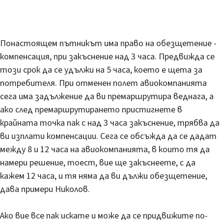
Понастоящем пътникът има право на обезщетение -
компенсация, при закъснение над 3 часа. Предвижда се
този срок да се удължи на 5 часа, което е щета за
потребителя. При отменен полет авиокомпанията
сега има задължение да ви премаршрутира веднага, а
ако след премаршрутирането пристигнете в
крайната точка пак с над 3 часа закъснение, трябва да
ви изплати компенсации. Сега се обсъжда да се дадат
между 8 и 12 часа на авиокомпанията, в които тя да
намери решение, тоест, вие ще закъснеете, с да
кажем 12 часа, и тя няма да ви дължи обезщетение,
дава примери Николов.
Ако вие все пак искате и може да се придвижите по-