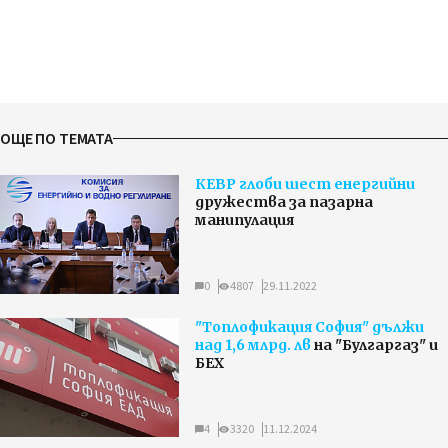
ОЩЕ ПО ТЕМАТА
КЕВР глоби шест енергийни
дружества за пазарна
манипулация
0
4807
29.11.2022
"Топлофикация София" дължи
над 1,6 млрд. лв
на "Булгаргаз" и
БЕХ
4
3320
11.12.2024