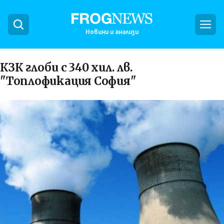
Новини и анализи
КЗК глоби с 340 хил. лв.
"Топлофикация София"