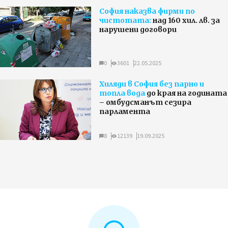
София наказва фирми по
чистотата:
над 160 хил. лв. за
нарушени договори
0
3601
22.05.2025
Хиляди в София без парно и
топла вода
до края на годината
– омбудсманът сезира
парламента
8
12139
19.09.2025