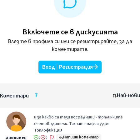
Включете се в дискусията
Влезте в профила си или се регистрирайте, за да
коментирате.
Вход | Регистрация
Коментари
7
Най-нови
и за какво са тези посредници - топлинните
счетоводители. Тяхната мафия удря
Топлофикация
Напиши коментар
анонимен
0
0