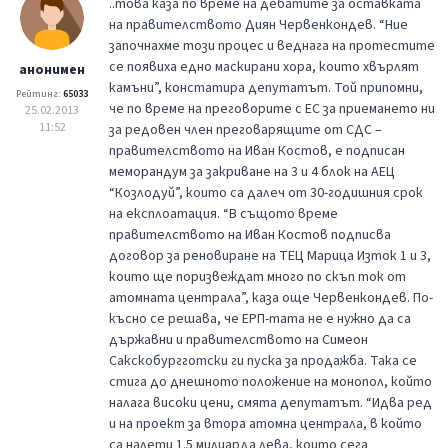
..това каза по време на дебатите за оставката
на правителството Диян Червенкондев. “Ние
започнахме този процес и веднага на протестите
се появиха едно маскирани хора, които хвърлят
анонимен
камъни”, констатира депутатът. Той припомни,
Рейтинг:
65033
че по време на преговорите с ЕС за приемането ни
25.02.2013
11:52
за редовен член преговарящите от СДС –
правителството на Иван Костов, е подписан
меморандум за закриване на 3 и 4 блок на АЕЦ
“Козлодуй”, които са далеч от 30-годишния срок
на експлоатация. “В същото време
правителството на Иван Костов подписва
договор за реновиране на ТЕЦ Марица Изток 1 и 3,
които ще поризвеждат много по скъп ток от
атомната централа”, каза още Червенкондев. По-
късно се решава, че ЕРП-тата не е нужно да са
държавни и правителството на Симеон
Сакскобургготски ги пуска за продажба. Така се
стига до днешното положение на монопол, който
налага високи цени, смята депутатът. “Идва ред
и на проект за втора атомна централа, в който
са налети 1.5 милиарда лева, които сега