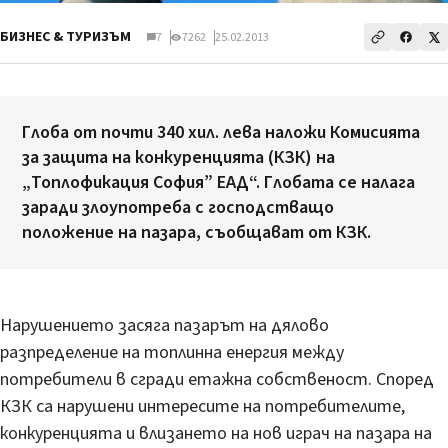
БИЗНЕС & ТУРИЗЪМ
7
7262
25.02.2013
Глоба от почти 340 хил. лева наложи Комисията
за защита на конкуренцията (КЗК) на
„Топлофикация София” ЕАД“. Глобата се налага
заради злоупотреба с господстващо
положение на пазара, съобщават от КЗК.
Нарушението засяга пазарът на дялово
разпределение на топлинна енергия между
потребители в сгради етажна собственост. Според
КЗК са нарушени интересите на потребителите,
конкуренцията и влизането на нов играч на пазара на