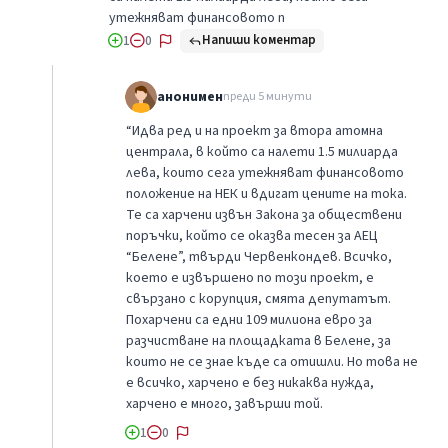
утежняват финансовото п
Напиши коментар
1
0
анонимен
преди 5 минути
“Идва ред и на проект за втора атомна
централа, в който са налети 1.5 милиарда
лева, които сега утежняват финансовото
положение на НЕК и вдигат цените на тока.
Те са харчени извън Закона за обществени
поръчки, който се оказва тесен за АЕЦ
“Белене”, твърди Червенкондев. Всичко,
което е извършено по този проект, е
свързано с корупция, смята депутатът.
Похарчени са едни 109 милиона евро за
разчистване на площадката в Белене, за
които не се знае къде са отишли. Но това не
е всичко, харчено е без никаква нужда,
харчено е много, завърши той.
1
0