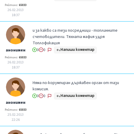
Рейтинг:
65033
26.02.2013
18:37
и за какво са тези посредници - топлинните
счетоводители. Тяхната мафия удря
Топлофикация
Напиши коментар
анонимен
0
0
Рейтинг:
65033
26.02.2013
18:37
Няма по-корумпиран държавен орган от тази
комисия.
Напиши коментар
0
0
анонимен
Рейтинг:
65033
25.02.2013
22:26