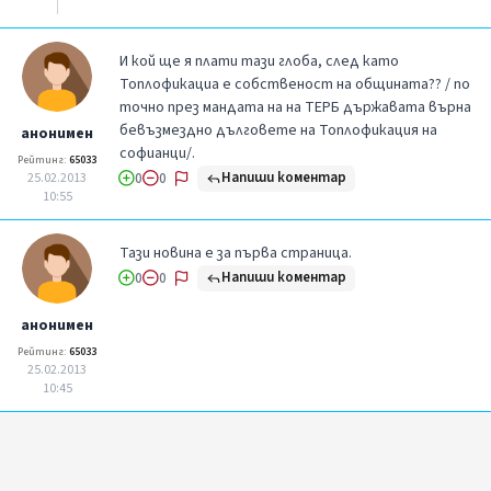
И кой ще я плати тази глоба, след като
Топлофикациа е собственост на общината?? / по
точно през мандата на на ТЕРБ държавата върна
бевъзмездно дълговете на Топлофикация на
анонимен
софианци/.
Рейтинг:
65033
Напиши коментар
25.02.2013
0
0
10:55
Тази новина е за първа страница.
Напиши коментар
0
0
анонимен
Рейтинг:
65033
25.02.2013
10:45