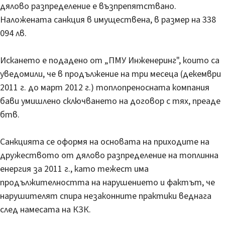
дялово разпределение е възпрепятствано.
Наложената санкция в имуществена, в размер на 338
094 лв.
Искането е подадено от „ПМУ Инженеринг", които са
уведомили, че в продължение на три месеца (декември
2011 г. до март 2012 г.) топлопреносната компания
бави умишлено сключването на договор с тях, преаде
бтв.
Санкцията се оформя на основата на приходите на
дружеството от дялово разпределение на топлинна
енергия за 2011 г., като тежест има
продължителността на нарушението и фактът, че
нарушителят спира незаконните практики веднага
след намесата на КЗК.