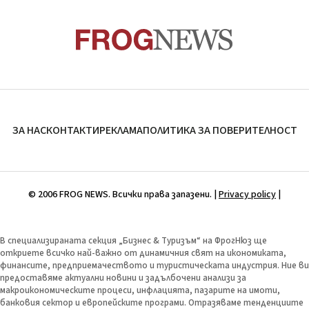
ЗА НАС
КОНТАКТИ
РЕКЛАМА
ПОЛИТИКА ЗА ПОВЕРИТЕЛНОСТ
© 2006 FROG NEWS. Всички права запазени. |
Privacy policy
|
В специализираната секция „Бизнес & Туризъм“ на ФрогНюз ще
откриете всичко най-важно от динамичния свят на икономиката,
финансите, предприемачеството и туристическата индустрия. Ние ви
предоставяме актуални новини и задълбочени анализи за
макроикономическите процеси, инфлацията, пазарите на имоти,
банковия сектор и европейските програми. Отразяваме тенденциите