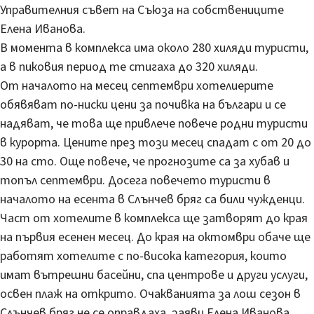
Управителния съвет на Съюза на собствениците
Елена Иванова.
В момента в комплекса има около 280 хиляди туристи,
а в пиковия период те стигаха до 320 хиляди.
От началото на месец септември хотелиерите
обявяват по-ниски цени за почивка на българи и се
надяват, че това ще привлече повече родни туристи
в курорта. Цените през този месец спадат с от 20 до
30 на сто. Още повече, че прогнозите са за хубав и
топъл септември. Досега повечето туристи в
началото на есента в Слънчев бряг са били чужденци.
Част от хотелите в комплекса ще затворят до края
на първия есенен месец. До края на октомври обаче ще
работят хотелите с по-висока категория, които
имат вътрешни басейни, спа центрове и други услуги,
освен плаж на открито. Очакванията за лош сезон в
Слънчев бряг не се оправдаха, заяви Елена Иванова.