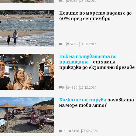
1
6039
23.08.2010
Цените по морето падат с до
60% през септември
1
5775
14.08.2017
Пик на пътуванията по
празниците -
от зимна
приказка до екзотични брегове
0
4750
13.12.2024
Колко ще ни струва
почивката
на море това лято?
13
5198
23.02.2025