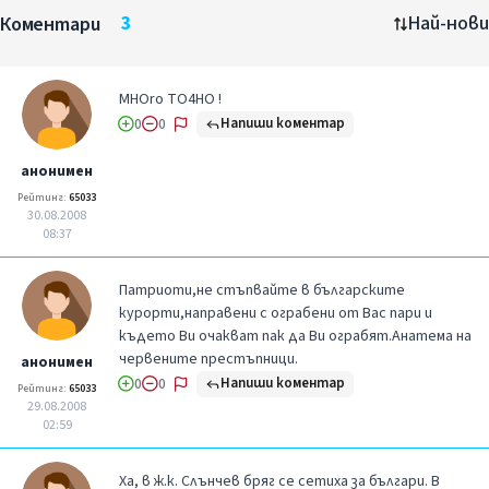
Коментари
3
Най-нови
MHOro TO4HO !
Напиши коментар
0
0
анонимен
Рейтинг:
65033
30.08.2008
08:37
Патриоти,не стъпвайте в българските
курорти,направени с ограбени от Вас пари и
където Ви очакват пак да Ви ограбят.Анатема на
червените престъпници.
анонимен
Напиши коментар
0
0
Рейтинг:
65033
29.08.2008
02:59
Ха, в ж.к. Слънчев бряг се сетиха за българи. В