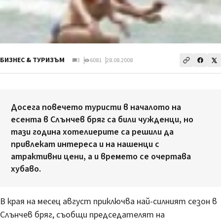
БИЗНЕС & ТУРИЗЪМ
3
6081
28.08.2008
Досега повечето туристи в началото на
есента в Слънчев бряг са били чужденци, но
тази година хотелиерите са решили да
привлекат интереса и на нашенци с
атрактивни цени, а и времето се очертава
хубаво.
В края на месец август приключва най-силният сезон в
Слънчев бряг, съобщи председателят на