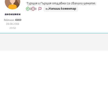
Турция и Гърция отдавна са свалили цените.
Напиши коментар
0
0
анонимен
Рейтинг:
65033
28.08.2008
20:52