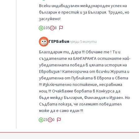
Всеки индивидуален международен успех на
българин е престиж и за България. Трудно, но
заслужено!
105
8
ГЕРБавия
преди 5 минути
Благодарим ти, Дара !!! Обичаме те ! Ти и
създателите на БАНГАРАНГА остигнахте най-
убедителната победа в цялата история на
Евровизия ! Категорична от всички Журита и
убедителна от Публиката в Европа и Света
!!! Изключително постижение, несравнима
нощ !!! Очаквахме борбата в Конкурса да
бъде между България, Финландия и Израел. Но
Съдбата показа, че големият победител
може да е само един !!!
23
0