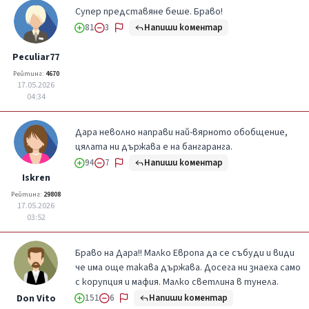
Супер представяне беше. Браво!
Напиши коментар
81
3
Peculiar77
Рейтинг:
4670
17.05.2026
04:34
Дара неволно направи най-вярното обобщение,
цялата ни държава е на бангаранга.
Напиши коментар
94
7
Iskren
Рейтинг:
29808
17.05.2026
03:52
Браво на Дара!! Малко Европа да се събуди и види
че има още такава държава. Досега ни знаеха само
с корупция и мафия. Малко светлина в тунела.
Напиши коментар
Don Vito
151
6