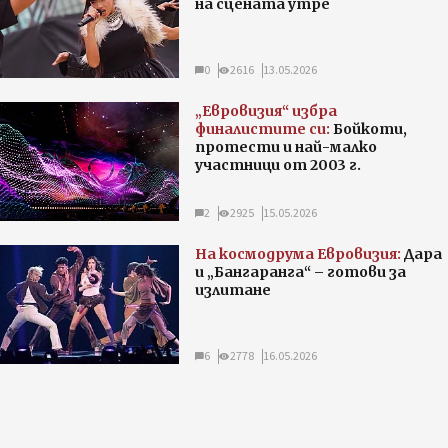
на сцената утре
0
2616
13.05.2026
„Евровизия“ избра
финалистите си:
Бойкоти,
протести и най-малко
участници от 2003 г.
2
2925
15.05.2026
На космодрума Евровизия:
Дара
и „Бангаранга“ – готови за
излитане
6
2778
16.05.2026