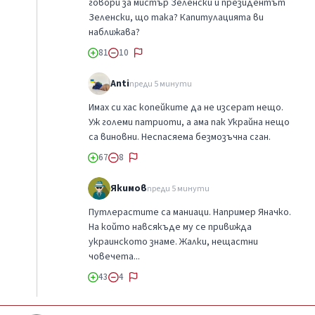
говори за мистър Зеленски и президентът
Зеленски, що така? Капитулацията ви
наближава?
81
10
Anti
преди 5 минути
Имах си хас копейките да не изсерат нещо.
Уж големи патриоти, а ама пак Украйна нещо
са виновни. Неспасяема безмозъчна сган.
67
8
Якимов
преди 5 минути
Путлерастите са маниаци. Например Яначко.
На който навсякъде му се привижда
украинското знаме. Жалки, нещастни
човечета...
43
4