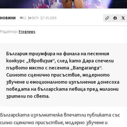
НОВИНИ
12
8679
17.05.2026
Редактор:
Frognews
България триумфира на финала на песенния
конкурс „Евровизия“, след като Дара спечели
първото място с песента „Bangaranga“.
Силното сценично присъствие, модерното
звучене и емоционалното изпълнение донесоха
победата на българската певица пред милиони
зрители по света.
Българската изпълнителка впечатли публиката със
силно сценично присъствие, модерно звучене и