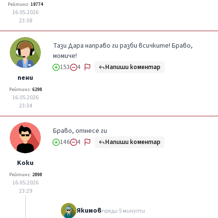
Рейтинг:
18774
16.05.2026
23:38
Тази Дара направо ги разби всичките! Браво,
момиче!
Напиши коментар
153
4
пени
Рейтинг:
6298
16.05.2026
23:34
Браво, отнесе ги
Напиши коментар
146
4
Kоки
Рейтинг:
2898
16.05.2026
23:29
Якимов
преди 5 минути