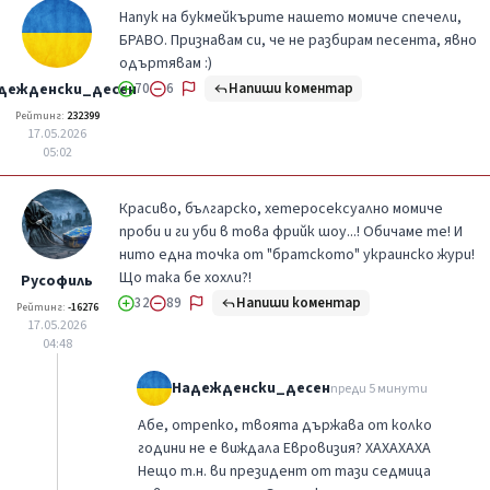
Напук на букмейкърите нашето момиче спечели,
БРАВО. Признавам си, че не разбирам песента, явно
одъртявам :)
Напиши коментар
дежденски_десен
70
6
Рейтинг:
232399
17.05.2026
05:02
Красиво, българско, хетеросексуално момиче
проби и ги уби в това фрийк шоу...! Обичаме те! И
нито една точка от "братското" украинско жури!
Що така бе хохли?!
Русофиль
Напиши коментар
32
89
Рейтинг:
-16276
17.05.2026
04:48
Надежденски_десен
преди 5 минути
Абе, отрепко, твоята държава от колко
години не е виждала Евровизия? ХАХАХАХА
Нещо т.н. ви президент от тази седмица