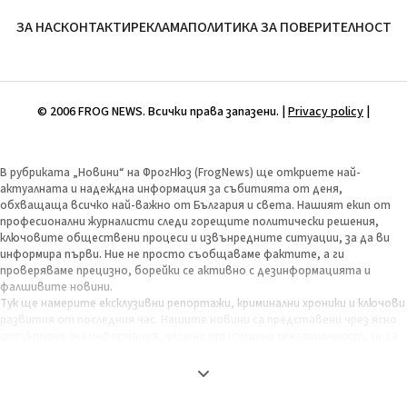
ЗА НАС
КОНТАКТИ
РЕКЛАМА
ПОЛИТИКА ЗА ПОВЕРИТЕЛНОСТ
© 2006 FROG NEWS. Всички права запазени. |
Privacy policy
|
В рубриката „Новини“ на ФрогНюз (FrogNews) ще откриете най-
актуалната и надеждна информация за събитията от деня,
обхващаща всичко най-важно от България и света. Нашият екип от
професионални журналисти следи горещите политически решения,
ключовите обществени процеси и извънредните ситуации, за да ви
информира първи. Ние не просто съобщаваме фактите, а ги
проверяваме прецизно, борейки се активно с дезинформацията и
фалшивите новини.
Тук ще намерите ексклузивни репортажи, криминални хроники и ключови
развития от последния час. Нашите новини са представени чрез ясно
структурирана информация, лишени от излишна сензационност, за да
бъдат максимално полезни и обективни. Целта ни е да ви предоставим
пълната картина на деня, за да можете сами да изградите своето
информирано мнение. Залагаме на бързина, точност и независима
журналистика, защото вярваме, че свободата на словото и правото