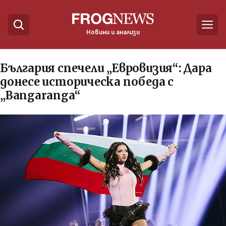
Новини и анализи
България спечели „Евровизия“: Дара
донесе историческа победа с
„Bangaranga“