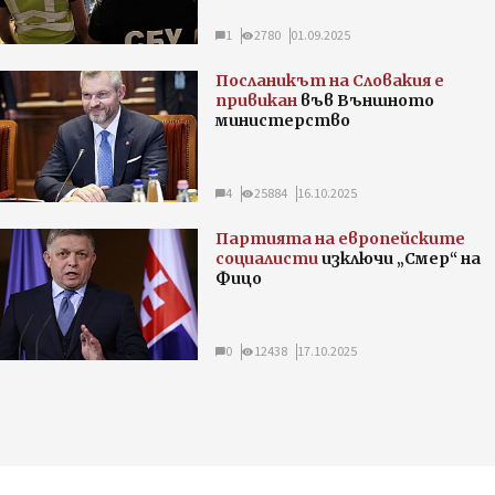
1
2780
01.09.2025
Посланикът на Словакия е
привикан
във Външното
министерство
4
25884
16.10.2025
Партията на европейските
социалисти
изключи „Смер“ на
Фицо
0
12438
17.10.2025