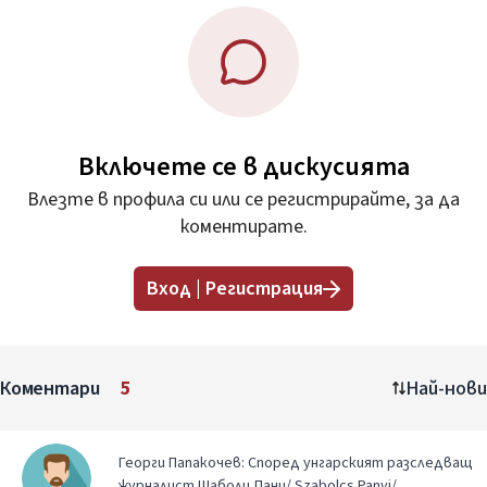
Включете се в дискусията
Влезте в профила си или се регистрирайте, за да
коментирате.
Вход | Регистрация
Коментари
5
Най-нови
Георги Папакочев: Според унгарският разследващ
журналист Шаболц Пани/ Szabolcs Panyi/