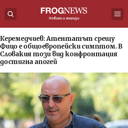
Новини и анализи
Керемедчиев: Атентатът срещу
Фицо е общоевропейски симптом. В
Словакия този вид конфронтация
достигна апогей