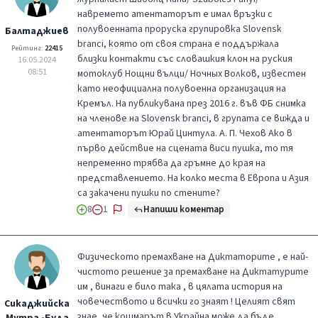
навремето атентаторът е имал връзки с
полувоенната проруска групировка Slovensk
Балтаджиев
branci, която от своя страна е поддържала
Рейтинг:
22415
близки контакти със словашкия клон на руския
16.05.2024
08:51
мотоклуб Нощни вълци/ Ночных Волков, известен
като неофициална полувоенна организация на
Кремъл. На публикувана през 2016 г. във ФБ снимка
на членове на Slovensk branci, в групата се вижда и
атентаторът Юрай Цинтула. А. П. Чехов Ако в
първо действие на сцената виси пушка, то тя
непременно трябва да гръмне до края на
представлението. На колко места в Европа и Азия
са закачени пушки по стените?
Напиши коментар
8
1
Физическото премахване на Диктаторите , е най-
чистото решение за премахване на Диктатурите
им , винаги е било така , в цялата история на
човечеството и всички го знаят ! Целият свят
Сикаджийска
знае ,че кошмарът в Украйна може да бъде