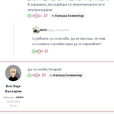
в охраната ,ако разбира се атентаторът не е
неутрализиран.
Напиши коментар
14
11
Anti
преди 5 минути
Службите са си негови. Да не мислиш, че там
са сложили случайни хора да го охраняват?
9
0
Да се готви Унгария!
Напиши коментар
25
4
Все Още
Българин
Рейтинг:
249434
16.05.2024
07:41