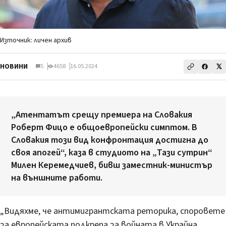
Източник: личен архив
НОВИНИ
5
4658
16.05.2024
„Атентатът срещу премиера на Словакия
Роберт Фицо е общоевропейски симптом. В
Словакия този вид конфронтация достигна до
своя апогей“, каза в студиото на „Тази сутрин“
Милен Керемедчиев, бивш заместник-министър
на външните работи.
„Видяхме, че антимигрантската реторика, споровете
за европейската подкрепа за войната в Украйна