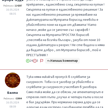
Мутра -Буда
прекратен , единствено след смъртта на путин !
Рейтинг:
114297
Смъртта на путин е единственото решение ! За
16.05.2024
08:35
нас единственото решение за премахване на
Диктатурата на Мутрата борисод-пеевски е
убийството поне на един от двамата ! Като
начало ,може да се започне със сарафов !
Смъртта на Мутрата ПРОСТАК борисов
,спестява на всички българи , загуба от поне 10
години Диктатура и регрес ! Не сте видели и няма
да видите добро , от Мутрата борисов , той е
ПРЕСТЪПНИК !
Напиши коментар
24
3
Тука няма никакъв пропуск в службите за
сигурност. Това си е заговор за убийство и
службите за сигурност участват в заговора.
Само така може да се обясни ,че атентаторът е
Балта
стрелял пет пъти ,улучил е четири пъти и после
Рейтинг:
-53994
е бил задържан. При нормална охрана дори да се
16.05.2024
08:09
допусне един изстрел следващите трябва да са