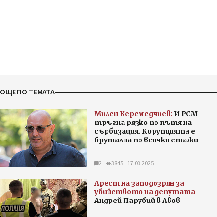
ОЩЕ ПО ТЕМАТА
Милен Керемедчиев:
И РСМ
тръгна рязко по пътя на
сърбизация. Корупцията е
брутална по всички етажи
2
3845
17.03.2025
Арест на заподозрян за
убийството на депутата
Андрей Парубий в Лвов