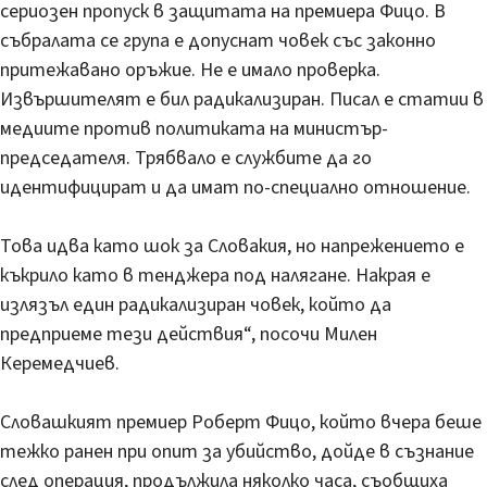
сериозен пропуск в защитата на премиера Фицо. В
събралата се група е допуснат човек със законно
притежавано оръжие. Не е имало проверка.
Извършителят е бил радикализиран. Писал е статии в
медиите против политиката на министър-
председателя. Трябвало е службите да го
идентифицират и да имат по-специално отношение.
Това идва като шок за Словакия, но напрежението е
къкрило като в тенджера под налягане. Накрая е
излязъл един радикализиран човек, който да
предприеме тези действия“, посочи Милен
Керемедчиев.
Словашкият премиер Роберт Фицо, който вчера беше
тежко ранен при опит за убийство, дойде в съзнание
след операция, продължила няколко часа, съобщиха