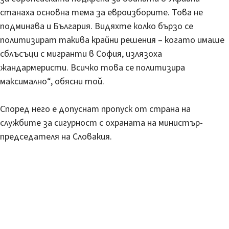
станаха основна тема за евроизборите. Това не
подминава и България. Видяхте колко бързо се
политизират такива крайни решения – когато имаше
сблъсъци с мигранти в София, излязоха
жандармеристи. Всичко това се политизира
максимално“, обясни той.
Според него е допуснат пропуск от страна на
службите за сигурност с охраната на министър-
председателя на Словакия.