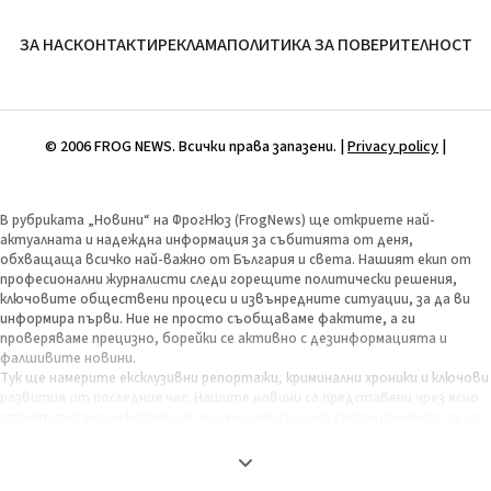
ЗА НАС
КОНТАКТИ
РЕКЛАМА
ПОЛИТИКА ЗА ПОВЕРИТЕЛНОСТ
© 2006 FROG NEWS. Всички права запазени. |
Privacy policy
|
В рубриката „Новини“ на ФрогНюз (FrogNews) ще откриете най-
актуалната и надеждна информация за събитията от деня,
обхващаща всичко най-важно от България и света. Нашият екип от
професионални журналисти следи горещите политически решения,
ключовите обществени процеси и извънредните ситуации, за да ви
информира първи. Ние не просто съобщаваме фактите, а ги
проверяваме прецизно, борейки се активно с дезинформацията и
фалшивите новини.
Тук ще намерите ексклузивни репортажи, криминални хроники и ключови
развития от последния час. Нашите новини са представени чрез ясно
структурирана информация, лишени от излишна сензационност, за да
бъдат максимално полезни и обективни. Целта ни е да ви предоставим
пълната картина на деня, за да можете сами да изградите своето
информирано мнение. Залагаме на бързина, точност и независима