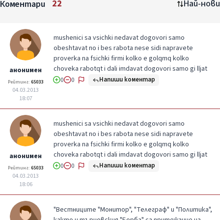
Коментари
22
Най-нови
mushenici sa vsichki nedavat dogovori samo
obeshtavat no i bes rabota nese sidi napravete
proverka na fsichki firmi kolko e golqmq kolko
choveka rabotqt i dali imdavat dogovori samo gi lljat
анонимен
Напиши коментар
0
0
Рейтинг:
65033
04.03.2013
18:07
mushenici sa vsichki nedavat dogovori samo
obeshtavat no i bes rabota nese sidi napravete
proverka na fsichki firmi kolko e golqmq kolko
choveka rabotqt i dali imdavat dogovori samo gi lljat
анонимен
Напиши коментар
0
0
Рейтинг:
65033
04.03.2013
18:06
"Вестниците "Монитор", "Телеграф" и "Политика",
както и търновския "Борба" са притежание на