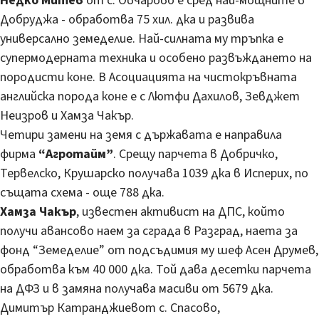
Недко Митев
от с. Овчарово е сред най-мощните в
Добруджа - обработва 75 хил. дка и развива
универсално земеделие. Най-силната му тръпка е
супермодерната техника и особено развъждането на
породисти коне. В Асоциацията на чистокръвната
английска порода коне е с Лютфи Дахилов, Зевджет
Неизров и Хамза Чакър.
Четири замени на земя с държавата е направила
фирма
“Агротайм”
. Срещу парчета в Добричко,
Тервелско, Крушарско получава 1039 дка в Исперих, по
същата схема - още 788 дка.
Хамза Чакър
, известен активист на ДПС, който
получи авансово наем за сграда в Разград, наета за
фонд “Земеделие” от подсъдимия му шеф Асен Друмев,
обработва към 40 000 дка. Той дава десетки парчета
на ДФЗ и в замяна получава масиви от 5679 дка.
Димитър Катранджиевот с. Спасово,