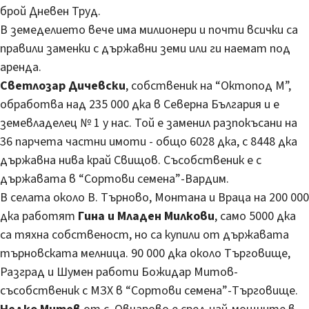
брой Дневен Труд.
В земеделието вече има милионери и почти всички са
правили заменки с държавни земи или ги наемат под
аренда.
Светлозар Дичевски
, собственик на “Октопод М”,
обработва над 235 000 дка в Северна България и е
земевладелец № 1 у нас. Той е заменил разпокъсани на
36 парчета частни имоти - общо 6028 дка, с 8448 дка
държавна нива край Свищов. Съсобственик е с
държавата в “Сортови семена”-Вардим.
В селата около В. Търново, Монтана и Враца на 200 000
дка работят
Гина и Младен Милкови
, само 5000 дка
са тяхна собственост, но са купили от държавата
търновската мелница. 90 000 дка около Търговище,
Разград и Шумен работи Божидар Митов-
съсобственик с МЗХ в “Сортови семена”-Търговище.