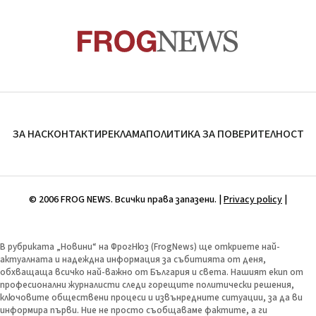
ЗА НАС
КОНТАКТИ
РЕКЛАМА
ПОЛИТИКА ЗА ПОВЕРИТЕЛНОСТ
© 2006 FROG NEWS. Всички права запазени. |
Privacy policy
|
В рубриката „Новини“ на ФрогНюз (FrogNews) ще откриете най-
актуалната и надеждна информация за събитията от деня,
обхващаща всичко най-важно от България и света. Нашият екип от
професионални журналисти следи горещите политически решения,
ключовите обществени процеси и извънредните ситуации, за да ви
информира първи. Ние не просто съобщаваме фактите, а ги