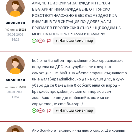
АМИ, ЧЕ ТЕ ИЗКУПИЛИ ЗА ЧУЖДИ ИНТЕРЕСИ
БЪЛГАРИЯ?! НЯМА НУЖДА ВЕЧЕ ОТ ТУРСКО
РОБСТВО?! НАЛОЖЕНО Е БЕЗВЪЗМЕЗДНО И ЗА
ВИНАГИ!!! В ТАЯ СИТУАЦИЯ ПО-ДОБРЕ ДА ГИ
анонимен
ПРИЕМАТ В ЕВРОПЕЙСКИЯ СЪЮЗ!!! ЩЕ ХОДИМ НА
Рейтинг:
65033
МОРЕ НА БОСФОРА С ЧАЛМИ И ШАЛВАРИ!
30.01.2009
14:23
Напиши коментар
0
0
кой е по-виновен - продажните българи,станали
пердета на ДПС или купувачите с турско
самосъзнание. Май и на двете страни съзнанието
им е далавераджийско, но да не хулим дпс, а ху-у-
анонимен
убаво да се вгледаме в собствения си народ -
Рейтинг:
65033
крадлив, продажен, лишен от морал и сам
30.01.2009
11:57
лишаващ се от достойнство. още ли се
гордеете,че сте българи/
Напиши коментар
0
0
Ако всичко е законно няма нищо лошо. Ще хранят