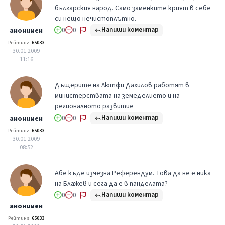
българския народ. Само заменките крият в себе
си нещо нечистоплътно.
Напиши коментар
анонимен
0
0
Рейтинг:
65033
30.01.2009
11:16
Дъщерите на Лютфи Дахилов работят в
министерствата на земеделието и на
регионалното развитие
Напиши коментар
анонимен
0
0
Рейтинг:
65033
30.01.2009
08:52
Абе къде изчезна Референдум. Това да не е ника
на Блажев и сега да е в панделата?
Напиши коментар
0
0
анонимен
Рейтинг:
65033