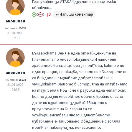
Гласувайте за АТАКА!!!другите са анадолски
ибрикчии...
Напиши коментар
0
1
анонимен
Рейтинг:
65033
31.01.2009
07:39
Българската Земя е една от най-ценните на
Планетата по много показатели!И наточени
грабители винаги ще има за нея!Това, както е по
един принцип, се оказва, че само ние Българите не
анонимен
го виждаме и съзнаваме добре!Затова ни и
Рейтинг:
65033
унищожават!Защото в историята на опазването
31.01.2009
04:35
на тази Земя и Род, сме и развили една чепатост,
която дразни много!Днес обаче е крайно опасно
да не ни изработят здраво?!?Защото и
предателите на България са се
усъвършенствали много! Единственото
избавление е Национално Обединение с голяма
мощ!И антикомунизма, ненасилието,