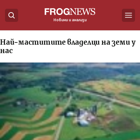
Новини и анализи
Най-маститите владелци на земи у
нас