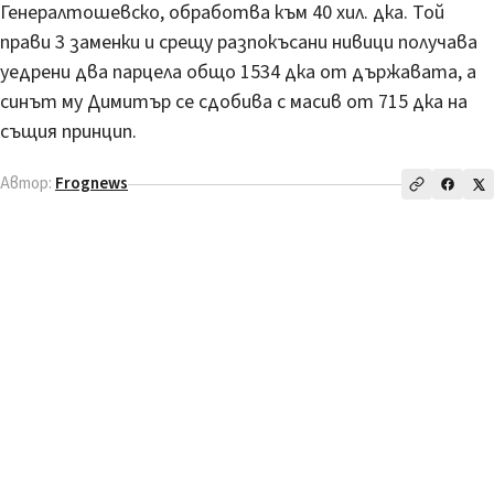
Генералтошевско, обработва към 40 хил. дка. Той
прави 3 заменки и срещу разпокъсани нивици получава
уедрени два парцела общо 1534 дка от държавата, а
синът му Димитър се сдобива с масив от 715 дка на
същия принцип.
Автор:
Frognews