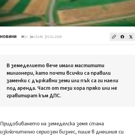
НОВИНИ
22
15248
30.01.2009
В земеделието вече имало маститити
милионери, като почти всички са правили
заменки с държавни земи или пък са ги наели
под аренда. Част от тези хора пряко или не
гравитират към ДПС.
Придобиването на земеделска земя стана
изключително сериозен бизнес, пише в днешния си