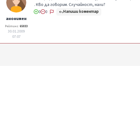
. Кво да говорим. Случайност, нали?
Напиши коментар
0
0
анонимен
Рейтинг:
65033
30.01.2009
07:07