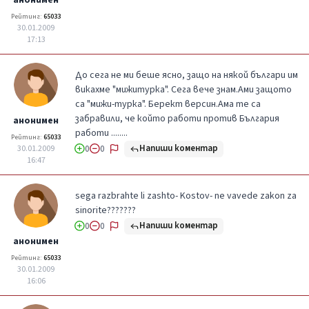
Рейтинг:
65033
30.01.2009
17:13
До сега не ми беше ясно, защо на някой българи им
викахме "мижитурка". Сега вече знам.Ами защото
са "мижи-турка". Берект версин.Ама те са
забравили, че който работи против България
анонимен
работи ........
Рейтинг:
65033
Напиши коментар
30.01.2009
0
0
16:47
sega razbrahte li zashto- Kostov- ne vavede zakon za
sinorite???????
Напиши коментар
0
0
анонимен
Рейтинг:
65033
30.01.2009
16:06