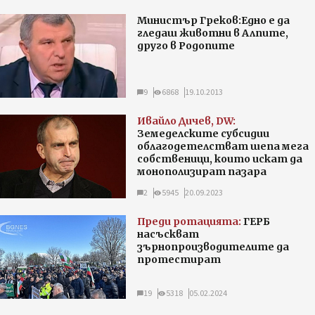
Министър Греков:Едно е да
гледаш животни в Алпите,
друго в Родопите
9
6868
19.10.2013
Ивайло Дичев, DW:
Земеделските субсидии
облагодетелстват шепа мега
собственици, които искат да
монополизират пазара
2
5945
20.09.2023
Преди ротацията:
ГЕРБ
насъскват
зърнопроизводителите да
протестират
19
5318
05.02.2024