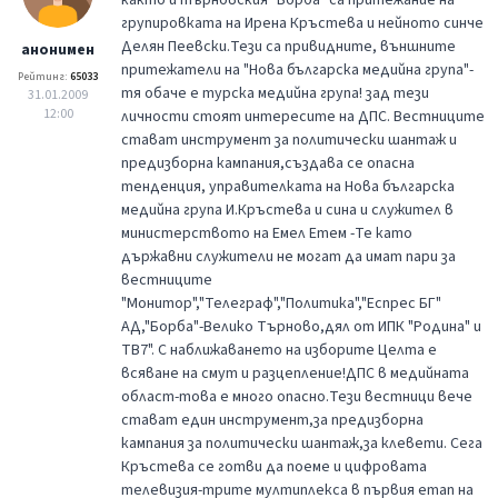
групировката на Ирена Кръстева и нейното синче
Делян Пеевски.Тези са привидните, външните
анонимен
притежатели на "Нова българска медийна група"-
Рейтинг:
65033
тя обаче e турска медийна група! зад тези
31.01.2009
12:00
личности стоят интересите на ДПС. Bестницитe
стават инструмент за политически шантаж и
предизборна кампания,създава се опасна
тенденция, управителката на Нова българска
медийна група И.Кръстева и синa и служител в
министерството на Емел Етем -Те като
държавни служители не могат да имат пари за
вестниците
"Монитор","Телеграф","Политика","Еспрес БГ"
АД,"Борба"-Велико Търново,дял от ИПК "Родина" и
ТВ7". С наближаването на изборите Целта е
всяване на смут и разцепление!ДПС в медийната
област-това е много опасно.Тези вестници вече
стават един инструмент,за предизборна
кампания за политически шантаж,за клевети. Cега
Кръстева се готви да поеме и цифровата
телевизия-трите мултиплекса в първия етап на