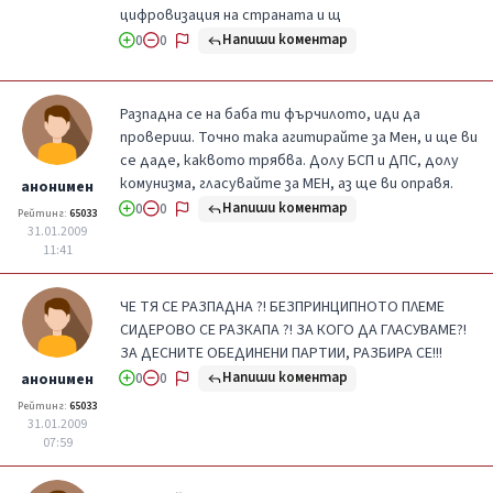
цифровизация на страната и щ
Напиши коментар
0
0
Разпадна се на баба ти фърчилото, иди да
провериш. Точно така агитирайте за Мен, и ще ви
се даде, каквото трябва. Долу БСП и ДПС, долу
комунизма, гласувайте за МЕН, аз ще ви оправя.
анонимен
Напиши коментар
0
0
Рейтинг:
65033
31.01.2009
11:41
ЧЕ ТЯ СЕ РАЗПАДНА ?! БЕЗПРИНЦИПНОТО ПЛЕМЕ
СИДЕРОВО СЕ РАЗКАПА ?! ЗА КОГО ДА ГЛАСУВАМЕ?!
ЗА ДЕСНИТЕ ОБЕДИНЕНИ ПАРТИИ, РАЗБИРА СЕ!!!
Напиши коментар
анонимен
0
0
Рейтинг:
65033
31.01.2009
07:59