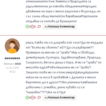
отношението към Земята и Природата са
задължителни за такова обединение!Народно
движение на хора с много различия и възгледи, но
със силни общи житейски вярявания!Партиите
отдавна са готови за бунището!
Напиши коментар
0
0
рера, какво ти се дограби пък сега?!Да не мърдаш
от "всеки му своето" ей?!?Да се разберем?!?
Примерно на мен ми се "граби" Мир и Свобода,
Демокрация, Култура, Здравеопазване, Природа,
анонимен
Сигурност, Весели Деца и Хора...И ми се "граби" по
Рейтинг:
65033
много!На едро!Революционно ми се "граби"!
31.01.2009
04:22
Защото това ми се и консумира!Джунджуриите
никои не ги носи в гроба!Виж с Душата е много
вероятно да е друго?!?Ако ритнеш камбаната
доволени с усмивка, значи хубаво си се
"награбил"?!?Така ли е?!Да!
Напиши коментар
0
0