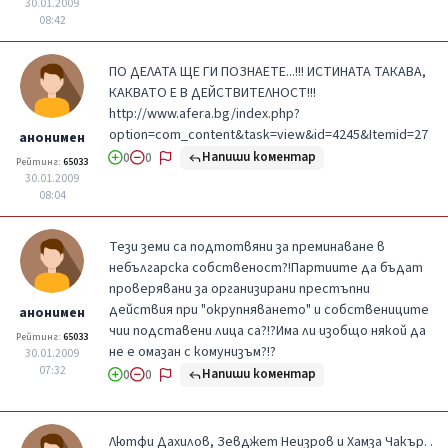
30.01.2009
08:42
ПО ДЕЛАТА ЩЕ ГИ ПОЗНАЕТЕ...!!! ИСТИНАТА ТАКАВА,
КАКВАТО Е В ДЕЙСТВИТЕЛНОСТ!!!
http://www.afera.bg/index.php?
option=com_content&task=view&id=4245&Itemid=27
анонимен
Напиши коментар
0
0
Рейтинг:
65033
30.01.2009
08:04
Тези земи са подтотвяни за преминаване в
небългарска собственост?!Партиите да бъдат
проверявани за организирани престъпни
действия при "окрупняването" и собствениците
анонимен
чии подставени лица са?!?Има ли изобщо някой да
Рейтинг:
65033
не е омазан с комунизъм?!?
30.01.2009
07:32
Напиши коментар
0
0
Лютфи Дахилов, Зевджет Неизров и Хамза Чакър. .