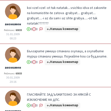
koi vzel vzel -ot tuk natatak....vsichko idva ot zakonite
na komunistite-te zatova -grabyat.... grabyat....
grabyat.....-i az da sam i az shte grabya.....-ot tuk
natatak???????
анонимен
Напиши коментар
0
0
Рейтинг:
65033
31.01.2009
00:23
Българите умници станали глупаци, а глупавите
турци станали умници. Познайте кои са будалите.
Напиши коментар
0
0
анонимен
Рейтинг:
65033
30.01.2009
20:16
ГЛАСУВАЙТЕ ЗАДЪЛЖИТЕЛНО ЗА НЯКОЙ С
ИЗКЛЮЧЕНИЕ НА ДПС.
Напиши коментар
0
0
анонимен