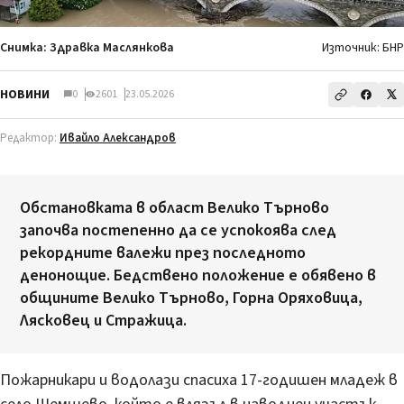
Снимка: Здравка Маслянкова
Източник: БНР
НОВИНИ
0
2601
23.05.2026
Редактор:
Ивайло Александров
Обстановката в област Велико Търново
започва постепенно да се успокоява след
рекордните валежи през последното
денонощие. Бедствено положение е обявено в
общините Велико Търново, Горна Оряховица,
Лясковец и Стражица.
Пожарникари и водолази спасиха 17-годишен младеж в