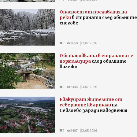
Опасност от преливания на
реки
в страната след обилните
снегове
0
2650
22.02.2026
Обстановката в страната се
нормализира
след обилните
валежи
0
2446
23.02.2026
Евакуират жителите от
северните квартали
на
Севлиево заради наводнения
0
2497
23.05.2026