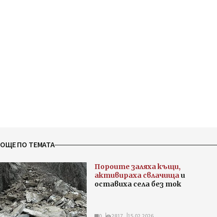
ОЩЕ ПО ТЕМАТА
Пороите заляха къщи,
активираха свлачища
и
оставиха села без ток
0
2817
15.02.2026