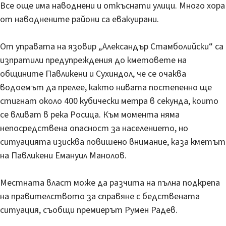
Все още има наводнени и откъснати улици. Много хора
от наводнените райони са евакуирани.
От управата на язовир „Александър Стамболийски“ са
изпратили предупреждения до кметовете на
общините Павликени и Сухиндол, че се очаква
водоемът да прелее, както нивата постепенно ще
стигнат около 400 кубически метра в секунда, които
се вливат в река Росица. Към момента няма
непосредствена опасност за населението, но
ситуацията изисква повишено внимание, каза кметът
на Павликени Емануил Манолов.
Местната власт може да разчита на пълна подкрепа
на правителството за справяне с бедствената
ситуация, съобщи премиерът Румен Радев.