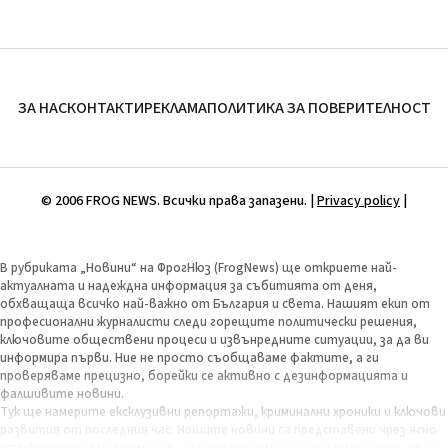
ЗА НАС
КОНТАКТИ
РЕКЛАМА
ПОЛИТИКА ЗА ПОВЕРИТЕЛНОСТ
© 2006 FROG NEWS. Всички права запазени. |
Privacy policy
|
В рубриката „Новини“ на ФрогНюз (FrogNews) ще откриете най-
актуалната и надеждна информация за събитията от деня,
обхващаща всичко най-важно от България и света. Нашият екип от
професионални журналисти следи горещите политически решения,
ключовите обществени процеси и извънредните ситуации, за да ви
информира първи. Ние не просто съобщаваме фактите, а ги
проверяваме прецизно, борейки се активно с дезинформацията и
фалшивите новини.
Тук ще намерите ексклузивни репортажи, криминални хроники и ключови
развития от последния час. Нашите новини са представени чрез ясно