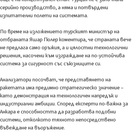
серийно производство, а няма и потвърдени
изпитателни полети на системата.
По време на изложението турският министър на
отбраната Яшар Гюлер коментира, че страната вече
не предлага само оръжия, а и цялостни технологични
решения, насочени към изграждане на по-устойчива
система за сигурност със съюзниците си.
Анализатори посочват, че представянето на
ракетата има предимно стратегическо значение –
като демонстрация на технологичен напредък и
индустриални амбиции. Според експерти по-важна за
Анкара е способността да разработва подобни
системи, отколкото тяхното непосредствено
въвеждане на въоръжение.