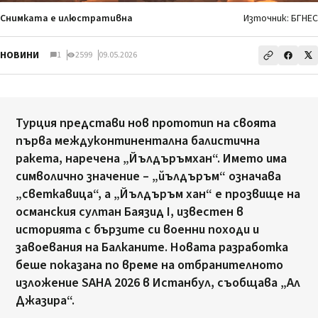
Снимката е илюстративна
Източник: БГНЕС
НОВИНИ
1
2599
09.05.2026
Турция представи нов прототип на своята
първа междуконтинентална балистична
ракета, наречена „Йълдъръмхан“. Името има
символично значение – „йълдъръм“ означава
„светкавица“, а „Йълдъръм хан“ е прозвище на
османския султан Баязид I, известен в
историята с бързите си военни походи и
завоевания на Балканите. Новата разработка
беше показана по време на отбранителното
изложение SAHA 2026 в Истанбул, съобщава „Ал
Джазира“.