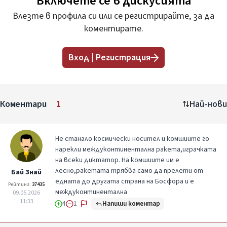
Включете се в дискусията
Влезте в профила си или се регистрирайте, за да
коментирате.
Вход | Регистрация
Коментари
1
Най-нови
Не станало космически носител и комшиите го
нарекли междуконтинентална ракета,играчката
на всеки диктатор. На комшиите им е
лесно,ракетата трябва само да прелети от
Бaй Знай
едната до другата страна на Босфора и е
Рейтинг:
37435
междуконтинентална
09.05.2026
11:33
Напиши коментар
4
1