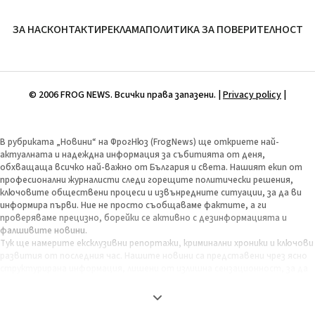
ЗА НАС
КОНТАКТИ
РЕКЛАМА
ПОЛИТИКА ЗА ПОВЕРИТЕЛНОСТ
© 2006 FROG NEWS. Всички права запазени. |
Privacy policy
|
В рубриката „Новини“ на ФрогНюз (FrogNews) ще откриете най-
актуалната и надеждна информация за събитията от деня,
обхващаща всичко най-важно от България и света. Нашият екип от
професионални журналисти следи горещите политически решения,
ключовите обществени процеси и извънредните ситуации, за да ви
информира първи. Ние не просто съобщаваме фактите, а ги
проверяваме прецизно, борейки се активно с дезинформацията и
фалшивите новини.
Тук ще намерите ексклузивни репортажи, криминални хроники и ключови
развития от последния час. Нашите новини са представени чрез ясно
структурирана информация, лишени от излишна сензационност, за да
бъдат максимално полезни и обективни. Целта ни е да ви предоставим
пълната картина на деня, за да можете сами да изградите своето
информирано мнение. Залагаме на бързина, точност и независима