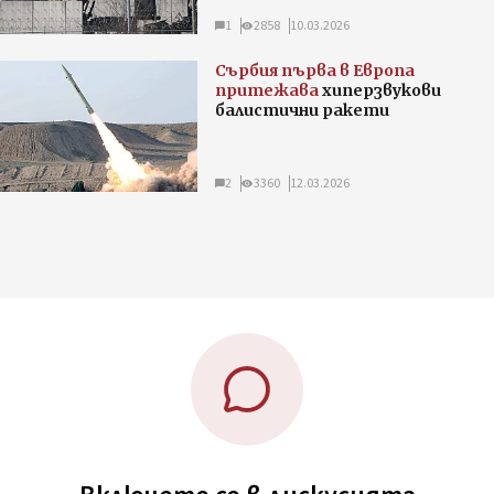
1
2858
10.03.2026
Сърбия първа в Европа
притежава
хиперзвукови
балистични ракети
2
3360
12.03.2026