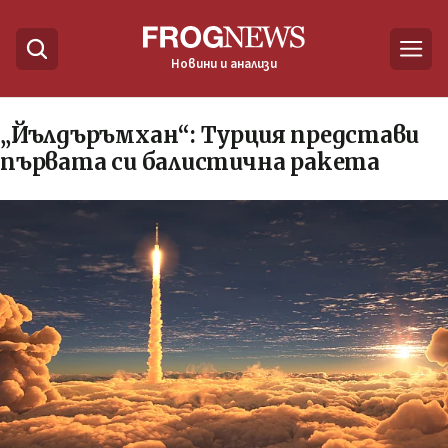
Новини и анализи
„Йълдъръмхан“: Турция представи
първата си балистична ракета