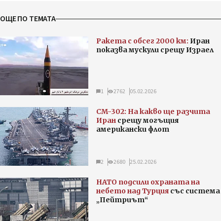
ОЩЕ ПО ТЕМАТА
Ракета с обсег 2000 км:
Иран
показва мускули срещу Израел
1
2762
05.02.2026
CM-302: На какво ще разчита
Иран
срещу могъщия
американски флот
2
2680
25.02.2026
НАТО подсили охраната на
небето над Турция
със система
„Пейтриът“