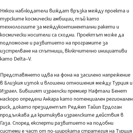
Някои наблюдатели виждат връзка между проекта и
турските космически амбиции, тъй като
технологиите за междуконтинентални ракети и
космически носители са сходни. Проектът може да
подпомогне и развитието на програмите за
изстрелване на спътници, включително инициативи
като Delta–V.
Представянето идва на фона на засилено напрежение
в Близкия изток и влошени отношения между Турция и
Израел. Бившият израелски премиер Нафтали Бенет
наскоро определи Анкара като потенциален регионален
риск, докато президентът Реджеп Тайип Ердоган
продължава да критикува израелските действия в
Газа. Според експерти развитието на подобни
системи е част от по-широката стратегия на Турция