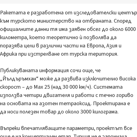
Ракетата е разработена от изследователски център
към турското министерство на отбраната. Според
официалните данни тя има заявен обсег до около 6000
километра, което теоретично ѝ позволява да
поразява цели в различни части на Европа, Азия и
Африка при изстрелване от турска територия.
Публикуваната информация сочи още, че
„Йълдъръмхан“ може да развива изключително висока
скорост – до Мах 25 (над 30 000 км/ч). Системата
използва четири двигателя и работи с течно гориво
на основата на азотен тетраоксид. Проектирана е
да носи полезен товар до около 3000 килограма.
Въпреки впечатляващите параметри, проектът все
още е на концептуален етап. Турция не е започнала