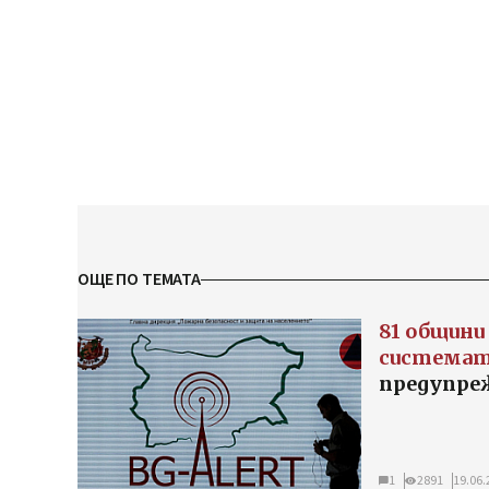
ОЩЕ ПО ТЕМАТА
81 общини
система
предупре
1
2891
19.06.