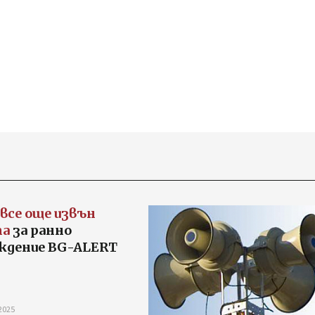
 все още извън
та
за ранно
ждение BG-ALERT
2025