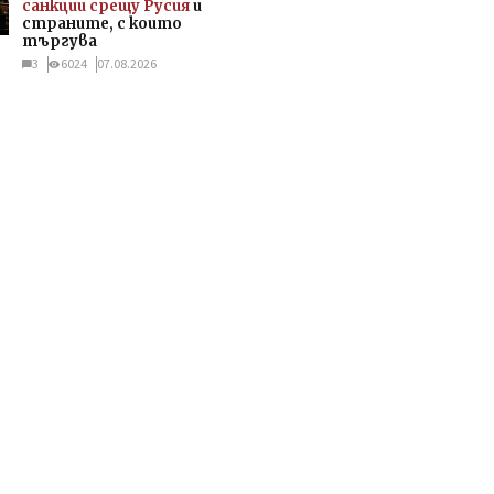
санкции срещу Русия
и
страните, с които
търгува
3
6024
07.08.2026