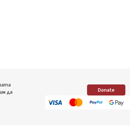
шата
Donate
им да