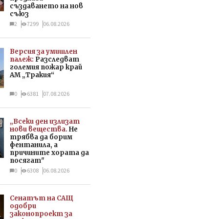
създаването на нов
съюз
2
7299
06.08.2026
Версия за умишлен
палеж:
Разследват
големия пожар край
АМ „Тракия“
0
6381
07.08.2026
„Всеки ден излизат
нови вещества.
Не
трябва да борим
фентанила, а
причините хората да
посягат"
0
6308
06.08.2026
Сенатът на САЩ
одобри
законопроект за