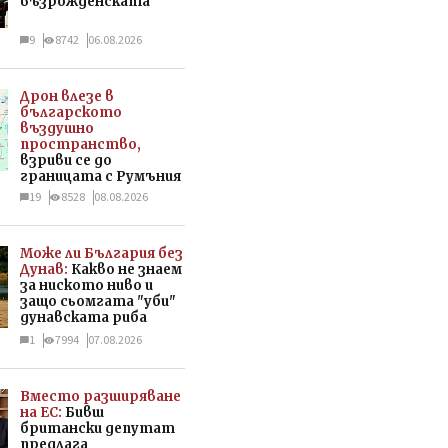
възрожденската
9
8742
06.08.2026
Дрон влезе в
българското
въздушно
пространство,
взриви се до
границата с Румъния
19
8528
08.08.2026
Може ли България без
Дунав:
Какво не знаем
за ниското ниво и
защо сьомгата "уби"
дунавската риба
1
7994
07.08.2026
Вместо разширяване
на ЕС:
Бивш
британски депутат
предлага