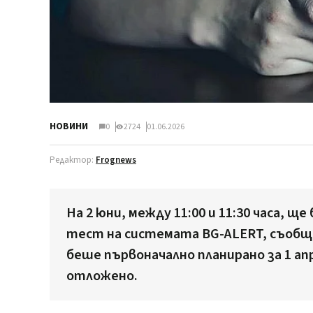
НОВИНИ
0
2724
01.06.2026
Редактор:
Frognews
На 2 юни, между 11:00 и 11:30 часа, щ
тест на системата BG-ALERT, съоб
беше първоначално планирано за 1 ап
отложено.