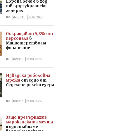
Европа вече е в ход,
твърди украински
генерал
4
12041
06.08.2026
Съкращават 5,8% от
персонала
в
Министерство на
финансите
0
9839
07.08.2026
Извадиха риболовна
мрежа
от едно от
Седемте рилски езера
3
8962
07.08.2026
Защо прегърнахме
мароканската мечта
и изоставихме