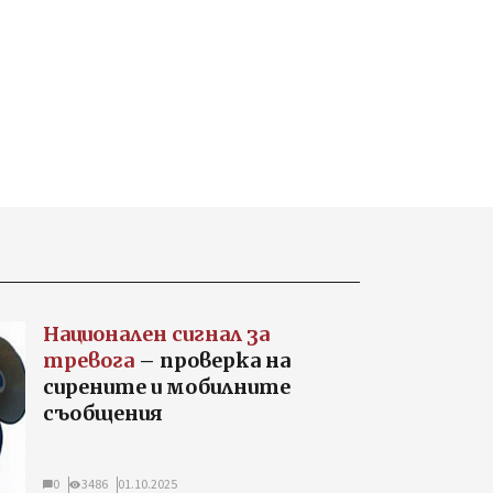
Национален сигнал за
тревога
– проверка на
сирените и мобилните
съобщения
0
3486
01.10.2025