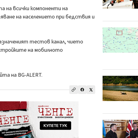
а на всички компоненти на
яване на населението при бедствия и
назначеният тестов канал, чието
астройките на мобилното
йта на BG-ALERT.