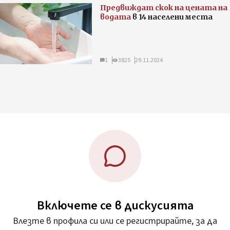
Предвиждат скок на цената на
водата
в 14 населени места
1
3825
29.11.2024
Включете се в дискусията
Влезте в профила си или се регистрирайте, за да