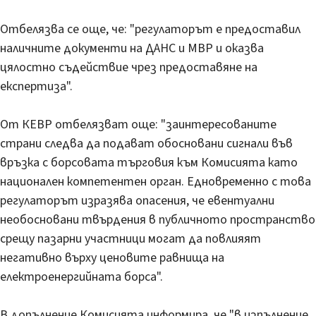
Отбелязва се още, че: "регулаторът е предоставил
наличните документи на ДАНС и МВР и оказва
цялостно съдействие чрез предоставяне на
експертиза".
От КЕВР отбелязват още: "заинтересованите
страни следва да подават обосновани сигнали във
връзка с борсовата търговия към Комисията като
национален компетентен орган. Едновременно с това
регулаторът изразява опасения, че евентуални
необосновани твърдения в публичното пространство
срещу пазарни участници могат да повлияят
негативно върху ценовите равнища на
електроенергийната борса".
В допълнение Комисията информира, че "в изпълнение