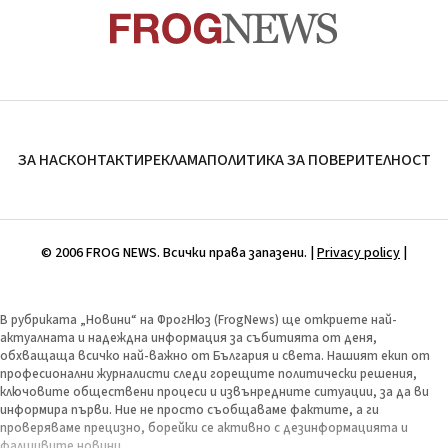
ЗА НАС
КОНТАКТИ
РЕКЛАМА
ПОЛИТИКА ЗА ПОВЕРИТЕЛНОСТ
© 2006 FROG NEWS. Всички права запазени. |
Privacy policy
|
В рубриката „Новини“ на ФрогНюз (FrogNews) ще откриете най-
актуалната и надеждна информация за събитията от деня,
обхващаща всичко най-важно от България и света. Нашият екип от
професионални журналисти следи горещите политически решения,
ключовите обществени процеси и извънредните ситуации, за да ви
информира първи. Ние не просто съобщаваме фактите, а ги
проверяваме прецизно, борейки се активно с дезинформацията и
фалшивите новини.