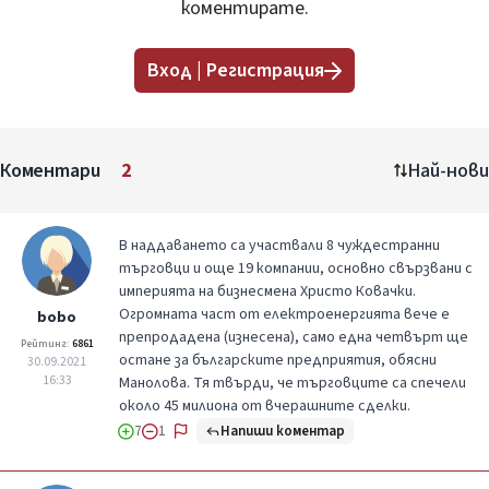
коментирате.
Вход | Регистрация
Коментари
2
Най-нови
В наддаването са участвали 8 чуждестранни
търговци и още 19 компании, основно свързвани с
империята на бизнесмена Христо Ковачки.
Огромната част от електроенергията вече е
bobo
препродадена (изнесена), само една четвърт ще
Рейтинг:
6861
остане за българските предприятия, обясни
30.09.2021
16:33
Манолова. Тя твърди, че търговците са спечели
около 45 милиона от вчерашните сделки.
Напиши коментар
7
1