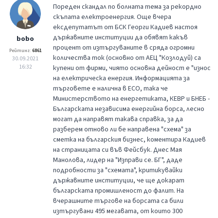
Пореден скандал по болната тема за рекордно
скъпата електроенергия. Още вчера
ексдепутатът от БСК Георги Кадиев настоя
държавните институции да обявят какъв
bobo
процент от изтъргуваните в сряда огромни
Рейтинг:
6861
количества ток (основно от АЕЦ "Козлодуй) са
30.09.2021
16:32
купени от фирми, чиято основна дейност е "износ
на електрическа енергия. Информацията за
търговете е налична в ЕСО, така че
Министерството на енергетиката, КЕВР и БНЕБ -
Българската независима енергийна борса, лесно
могат да направят такава справка, за да
разберем отново ли бе направена "схема" за
сметка на българския бизнес, коментира Кадиев
на страницата си във Фейсбук. Днес Мая
Манолова, лидер на "Изправи се. БГ", даде
подробности за "схемата", критикувайки
държавните институции, че ще докарат
българската промишленост до фалит. На
вчерашните търгове на борсата са били
изтъргувани 495 мегавата, от които 300