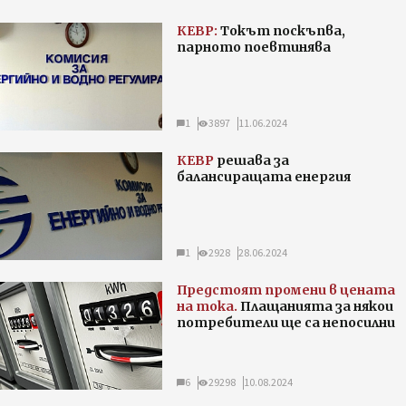
КЕВР:
Токът поскъпва,
парното поевтинява
1
3897
11.06.2024
КЕВР
решава за
балансиращата енергия
1
2928
28.06.2024
Предстоят промени в цената
на тока.
Плащанията за някои
потребители ще са непосилни
6
29298
10.08.2024