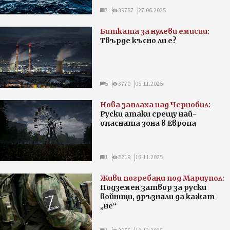
3
39757
27.06.2025
Битката за нулеви емисии:
Твърде късно ли е?
5
3770
05.11.2025
Нова заплаха над Чернобил:
Руски атаки срещу най-
опасната зона в Европа
1
3219
18.11.2025
Живи погребани под Мариупол:
Подземен затвор за руски
войници, дръзнали да кажат
„не“