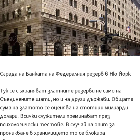
Сграда на Банката на Федералния резерв в Ню Йорк
Тук се съхраняват златните резерви не само на
Съединените щати, но и на други държави. Общата
сума на златото се оценява на стотици милиарди
долари. Всички служители преминават през
психологически тестове. В случай на опит за
проникване в хранилището то се блокира