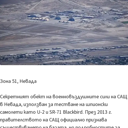
Зона 51, Невада
Секретният обект на военновъздушните сили на САЩ
в Невада, използван за тестване на шпионски
самолети като U-2 и SR-71 Blackbird. През 2013 г.
правителството на САЩ официално признава
съществуването на базата, но подробностите за