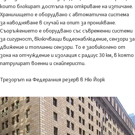
които блокират достъпа при откриване на изтичане.
Хранилището е оборудвано с автоматична система
за наводняване в случай на опит за проникване.
Съоръжението е оборудвано със съвременни системи
за сигурност, включващи видеонаблюдение, сензори за
движение и топлинни сензори. То е заобиколено от
зона на отчуждение и изолация с радиус 30 км, в която
патрулират военни и снайперисти.
Трезорът на Федералния резерв в Ню Йорк