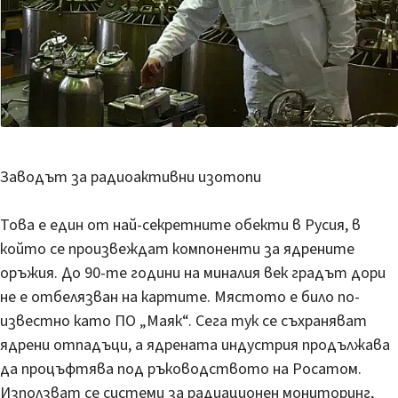
Заводът за радиоактивни изотопи
Това е един от най-секретните обекти в Русия, в
който се произвеждат компоненти за ядрените
оръжия. До 90-те години на миналия век градът дори
не е отбелязван на картите. Мястото е било по-
известно като ПО „Маяк“. Сега тук се съхраняват
ядрени отпадъци, а ядрената индустрия продължава
да процъфтява под ръководството на Росатом.
Използват се системи за радиационен мониторинг,