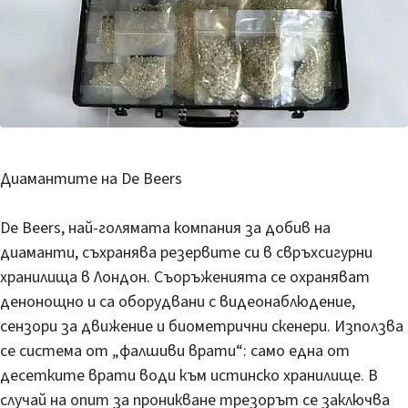
Диамантите на De Beers
De Beers, най-голямата компания за добив на
диаманти, съхранява резервите си в свръхсигурни
хранилища в Лондон. Съоръженията се охраняват
денонощно и са оборудвани с видеонаблюдение,
сензори за движение и биометрични скенери. Използва
се система от „фалшиви врати“: само една от
десетките врати води към истинско хранилище. В
случай на опит за проникване трезорът се заключва