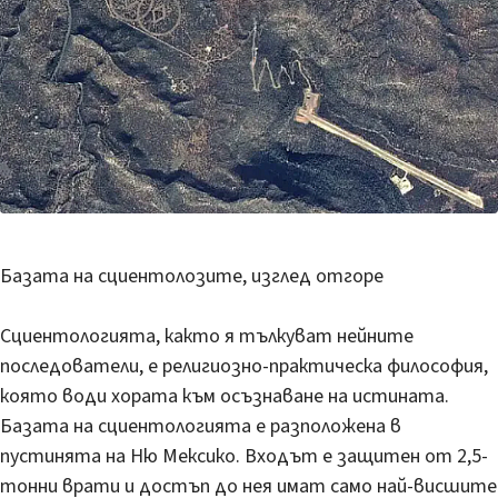
Базата на сциентолозите, изглед отгоре
Сциентологията, както я тълкуват нейните
последователи, е религиозно-практическа философия,
която води хората към осъзнаване на истината.
Базата на сциентологията е разположена в
пустинята на Ню Мексико. Входът е защитен от 2,5-
тонни врати и достъп до нея имат само най-висшите