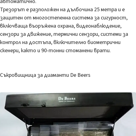
автоматично.
Трезорът е разположен на дълбочина 25 метра и е
защитен от многостепенна система за сигурност,
включваща въоръжена охрана, видеонаблюдение,
сензори за движение, термични сензори, системи за
контрол на достъпа, включително биометрични
скенери, както и 90-тонни стоманени врати.
Съкровищница за диаманти De Beers