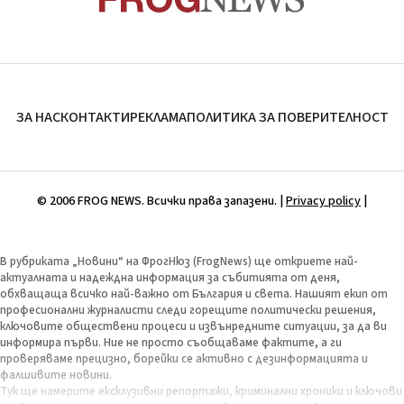
ЗА НАС
КОНТАКТИ
РЕКЛАМА
ПОЛИТИКА ЗА ПОВЕРИТЕЛНОСТ
© 2006 FROG NEWS. Всички права запазени. |
Privacy policy
|
В рубриката „Новини“ на ФрогНюз (FrogNews) ще откриете най-
актуалната и надеждна информация за събитията от деня,
обхващаща всичко най-важно от България и света. Нашият екип от
професионални журналисти следи горещите политически решения,
ключовите обществени процеси и извънредните ситуации, за да ви
информира първи. Ние не просто съобщаваме фактите, а ги
проверяваме прецизно, борейки се активно с дезинформацията и
фалшивите новини.
Тук ще намерите ексклузивни репортажи, криминални хроники и ключови