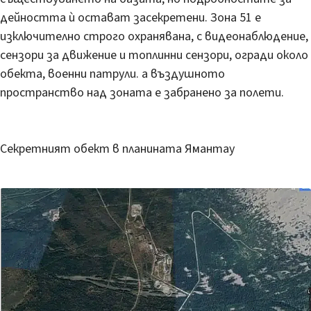
дейността ѝ остават засекретени. Зона 51 е
изключително строго охранявана, с видеонаблюдение,
сензори за движение и топлинни сензори, огради около
обекта, военни патрули. а въздушното
пространство над зоната е забранено за полети.
Секретният обект в планината Ямантау