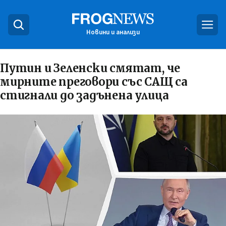
Новини и анализи
Путин и Зеленски смятат, че
мирните преговори със САЩ са
стигнали до задънена улица