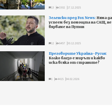
13
3302
17.12.2025
Зеленски пред Fox News:
Няма да
успеем без помощта на САЩ, не
вярваме на Путин
12
6457
30.12.2025
Преговорите Украйна–Русия:
Kолко близо е мирът и какво
иска всяка от страните?
1
4415
04.02.2026