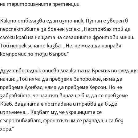
на териториалните претенции.
Както отбелязва един източник, Путин е уверен в
перспективите за военен успех: „Настоявах той да
сложи край на нещата на сегашните фронтови линии.
Той непрекъснато казва: „Не, не мога да направя
компромис по този въпрос.“
Друг събеседник описва логиката на Кремъл по следния
начин: „Той няма да превземе Запорожие, няма да
превземе Донбас, няма да превземе Херсон. Но не
забравяйте, че планът винаги е бил да се превземе
Киев. Задачата е поставена и трябва да бъде
изпълнена... Казват му, че украинците се
съпротивляват, фронтът им се разпада и са без
хора.“