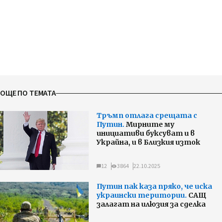
ОЩЕ ПО ТЕМАТА
Тръмп отлага срещата с
Путин.
Mирните му
инициативи буксуват и в
Украйна, и в Близкия изток
12
3864
22.10.2025
Путин пак каза пряко, че иска
украински територии.
САЩ
залагат на илюзия за сделка