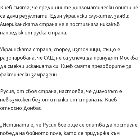
Киев смята, че предишните дипломатически опити не
са дали резултати. Един украински служител заяви:
Американската страна не е постигнала никакъв
напредък от руска страна.
Украинската страна, според източници, също е
разочарована, че САЩ не са успели да принудят Москва
да смекчи исканията си. Киев смята преговорите за
фактически замразени.
Русия, от своя страна, настоява, че диалогът е
невъзможен без отстъпки от страна на Киев
относно Донбас.
„Истината е, че Русия все още се опитва да постигне
победа на бойното поле, като се придържа към