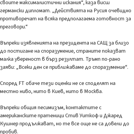
своите максималистични искания“, каза висш
германски дипломат. „Действията на Русия очевидно
противоречат на всяка предполагаема готовност за
преговори.“
Въпреки изявленията на президента на САЩ за близо
до постигане на споразумение, страните показват
малка увереност в бърз резултат. Тръмп по-рано
заяви: „Всеки ден се приближаваме до споразумение“.
Според FT обаче тези оценки не се споделят на
местно ниво, нито в Киев, нито в Москва.
Въпреки общия песимизъм, контактите с
американските пратеници Стив Уиткоф и Джаред
Кушнер продължават, но те все още не са довели до
пробив.