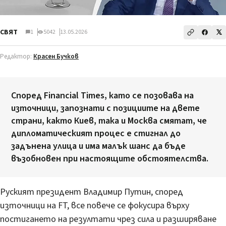
СВЯТ
1
5042
13.05.2026
Редактор:
Красен Бучков
Според Financial Times, като се позовава на
източници, запознати с позициите на двете
страни, както Киев, така и Москва смятат, че
дипломатическият процес е стигнал до
задънена улица и има малък шанс да бъде
възобновен при настоящите обстоятелства.
Руският президент Владимир Путин, според
източници на FT, все повече се фокусира върху
постигането на резултати чрез сила и разширяване