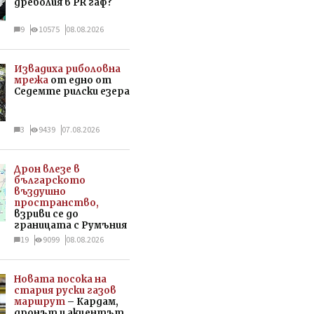
дреболия в PR гаф?
9
10575
08.08.2026
Извадиха риболовна
мрежа
от едно от
Седемте рилски езера
3
9439
07.08.2026
Дрон влезе в
българското
въздушно
пространство,
взриви се до
границата с Румъния
19
9099
08.08.2026
Новата посока на
стария руски газов
маршрут
– Кардам,
дронът и акцентът