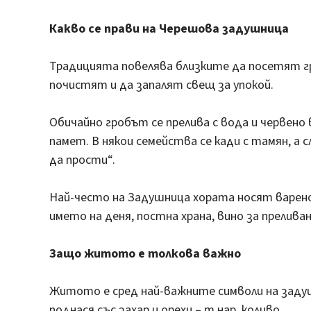
Какво се прави на Черешова задушница
Традицията повелява близките да посетят гр
почистят и да запалят свещ за упокой.
Обичайно гробът се прелива с вода и червено
памет. В някои семейства се кади с тамян, а 
да прости“.
Най-често на Задушница хората носят варено 
името на деня, постна храна, вино за преливан
Защо житото е толкова важно
Житото е сред най-важните символи на задуш
поднася със захар и орехи – т.нар. коливо.