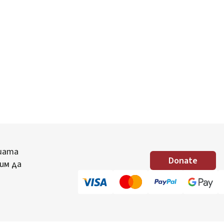
шата
Donate
им да