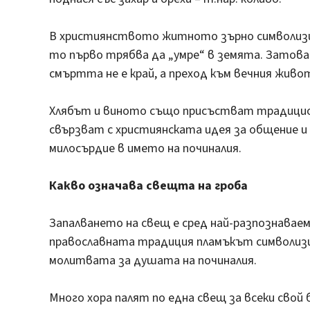
В християнството житното зърно символизир
то първо трябва да „умре“ в земята. Затова
смъртта не е край, а преход към вечния живо
Хлябът и виното също присъстват традицион
свързват с християнската идея за общение и
милосърдие в името на починалия.
Какво означава свещта на гроба
Запалването на свещ е сред най-разпознавае
православната традиция пламъкът символизи
молитвата за душата на починалия.
Много хора палят по една свещ за всеки свой б