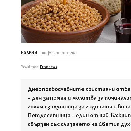
НОВИНИ
0
3070
30.05.2026
Редактор:
Frognews
Днес православните християни отб
– ден за помен и молитва за починал
голяма задушница за годината и вина
Петдесетница – един от най-важнит
свързан със слизането на Светия дух