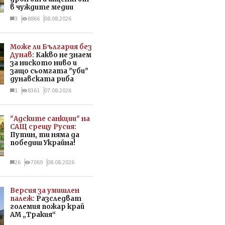
в чуждите медии
3
8866
08.08.2026
Може ли България без
Дунав:
Какво не знаем
за ниското ниво и
защо сьомгата "уби"
дунавската риба
1
8361
07.08.2026
"Адските санкции" на
САЩ срещу Русия:
Путин, ти няма да
победиш Украйна!
26
7069
08.08.2026
Версия за умишлен
палеж:
Разследват
големия пожар край
АМ „Тракия“