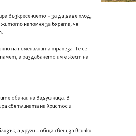
а възкресението – за да даде плод,
 житото напомня за вярата, че
т.
но на поменалната трапеза. Те се
 памет, а раздаването им е жест на
мите обичаи на Задушница. В
ра светлината на Христос и
лизък, а други – обща свещ за всички