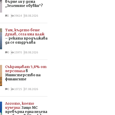
върне ли у дома
„Зелените обувки“?
2
39614
08.08.2026
Там, където беше
Дунав, сега има плаж
– реката продължава
да се отдръпва
0
15970
08.08.2026
Съкращават 5,8% от
персонала
в
Министерство на
финансите
0
10725
07.08.2026
Логото, което
изчезна:
Защо МС
превърна една нелепа