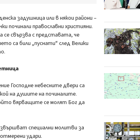
енска задушница или в някои райони –
чки починали православни християни.
 се свързва с представата, че
ето са били „пуснати“ след Велики
о.
етница
ние Господне небесните двери са
кой на душите на починалите.
ойто вярващите се молят Бог да
извършват специални молитви за
 отмерени удари.