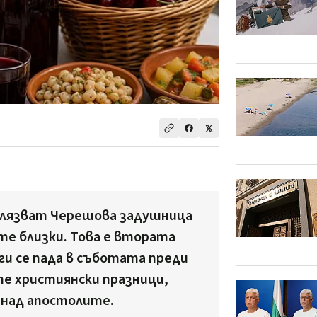
елязват Черешова задушница
ите близки. Това е втората
ги се пада в съботата преди
е християнски празници,
 над апостолите.