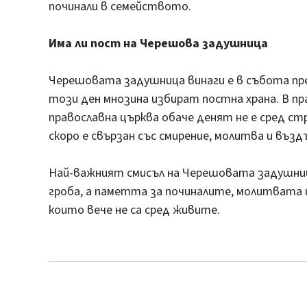
починали в семейството.
Има ли пост на Черешова задушница
Черешовата задушница винаги е в събота пр
този ден мнозина избират постна храна. В п
православна църква обаче денят не е сред стр
скоро е свързан със смирение, молитва и възд
Най-важният смисъл на Черешовата задушница
гроба, а паметта за починалите, молитвата 
които вече не са сред живите.