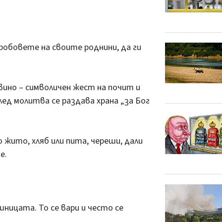
обовете на своите роднини, да ги
 вино – символичен жест на почит и
след молитва се раздава храна „за Бог
жито, хляб или пита, череши, дали
е.
ницата. То се вари и често се