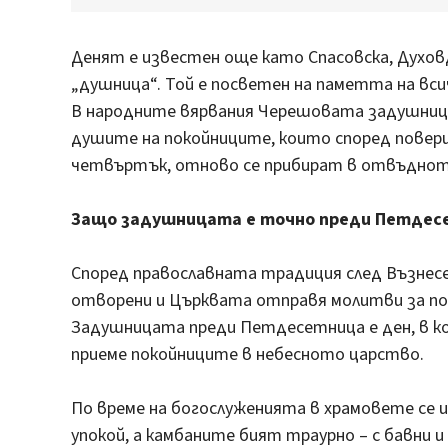
Денят е известен още като Спасовска, Духовд
„душница“. Той е посветен на паметта на вси
В народните вярвания Черешовата задушница
душите на покойниците, които според повери
четвъртък, отново се прибират в отвъднот
Защо задушницата е точно преди Петдес
Според православната традиция след Възнесе
отворени и Църквата отправя молитви за по
Задушницата преди Петдесетница е ден, в к
приеме покойниците в небесното царство.
По време на богослуженията в храмовете се 
упокой, а камбаните бият траурно – с бавни и