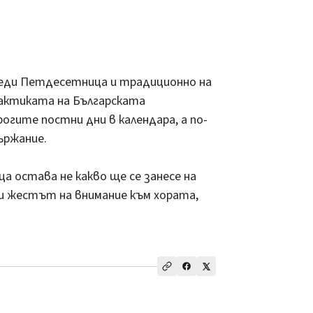
еди Петдесетница и традиционно на
рактиката на Българската
огите постни дни в календара, а по-
ържание.
 остава не какво ще се занесе на
и жестът на внимание към хората,