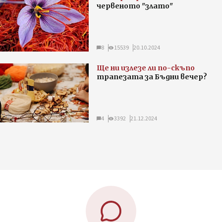
червеното "злато"
8
15539
20.10.2024
Ще ни излезе ли по-скъпо
трапезата за Бъдни вечер?
4
3392
21.12.2024