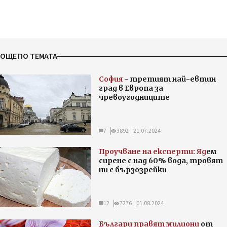
ОЩЕ ПО ТЕМАТА
София
- третият най-евтин
град в Европа за
чревоугодниците
7
3892
21.07.2024
Проучване на експерти: Яд
ем
сирене с над 60% вода, тровят
ни с бързозрейки
12
7276
01.08.2024
Българи правят милиони
от