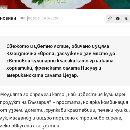
НОВИНИ
0
13016
19.06.2025
Свежото и цветно ястие, обичано из цяла
Югоизточна Европа, заслужено зае място до
световни кулинарни класики като гръцката
хориатики, френската салата Нисуаз и
американската салата Цезар.
Медията го определи като „най-известния кулинарен
продукт на България“ – простата, но ярка комбинация
от узрели домати, хрупкави краставици, печени чушки,
лук, магданоз и щедро поръсено с трошливо сирене,
леко овкусена със зехтин.