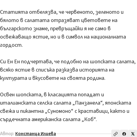
Статията отбелязва, че червеното, зеленото и
бялото в салатата отразяват цветовете на
българското знаме, превръщайки я не само в
освежаващо ястие, но и в символ на националната
гордост.
Си Ен Ен подчертава, че подобно на шопската салата,
всяко ястие в списъка разказва историята на
културата и вкусовете на своята родина.
Освен шопската, в класацията попадат и
италианската селска салата „Панзанела“, японската
свежа и пикантна „Суномоно“ с краставици, както и
сърдечната американска салата „Коб“.
Автор:
Констанца Илиева