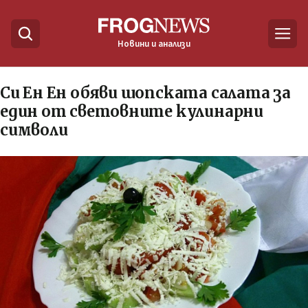
Новини и анализи
Си Ен Ен обяви шопската салата за
един от световните кулинарни
символи