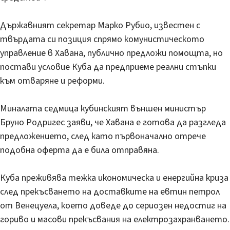
Държавният секретар Марко Рубио, известен с
твърдата си позиция спрямо комунистическото
управление в Хавана, публично предложи помощта, но
постави условие Куба да предприеме реални стъпки
към отваряне и реформи.
Миналата седмица кубинският външен министър
Бруно Родригес заяви, че Хавана е готова да разгледа
предложението, след като първоначално отрече
подобна оферта да е била отправяна.
Куба преживява тежка икономическа и енергийна криза
след прекъсването на доставките на евтин петрол
от Венецуела, което доведе до сериозен недостиг на
гориво и масови прекъсвания на електрозахранването.