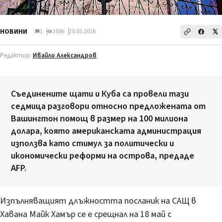
НОВИНИ
1
2586
20.05.2026
Редактор:
Ивайло Александров
Съединените щати и Куба са провели тази
седмица разговори относно предложената от
Вашингтон помощ в размер на 100 милиона
долара, която американската администрация
използва като стимул за политически и
икономически реформи на острова, предаде
AFP.
Изпълняващият длъжността посланик на САЩ в
Хавана Майк Хамър се е срещнал на 18 май с