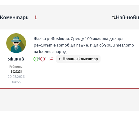
Коментари
1
Най-нови
Жалка революция. Срещу 100 милиона долара
режимът е готов да падне. И да свърши теглото
на клетия народ...
Напиши коментар
Якимов
9
1
Рейтинг:
1029228
20.05.2026
04:55