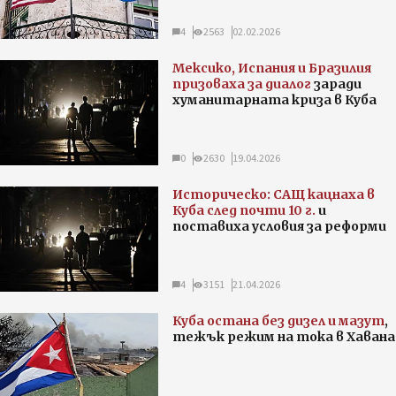
4
2563
02.02.2026
Мексико, Испания и Бразилия
призоваха за диалог
заради
хуманитарната криза в Куба
0
2630
19.04.2026
Историческо: САЩ кацнаха в
Куба след почти 10 г.
и
поставиха условия за реформи
4
3151
21.04.2026
Куба остана без дизел и мазут
,
тежък режим на тока в Хавана