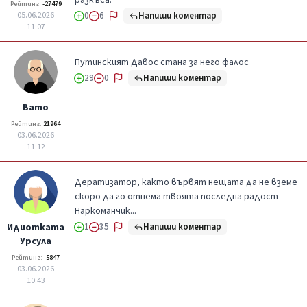
разкъса.
Рейтинг:
-27479
Напиши коментар
05.06.2026
0
6
11:07
Путинският Давос стана за него фалос
Напиши коментар
29
0
Вато
Рейтинг:
21964
03.06.2026
11:12
Дератизатор, както вървят нещата да не вземе
скоро да го отнема твоята последна радост -
Наркоманчик...
Напиши коментар
Идиотката
1
35
Урсула
Рейтинг:
-5847
03.06.2026
10:43