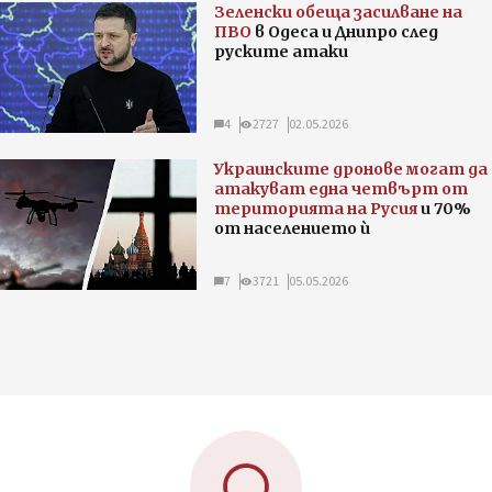
Зеленски обеща засилване на
ПВО
в Одеса и Днипро след
руските атаки
4
2727
02.05.2026
Украинските дронове могат да
атакуват една четвърт от
територията на Русия
и 70%
от населението ѝ
7
3721
05.05.2026