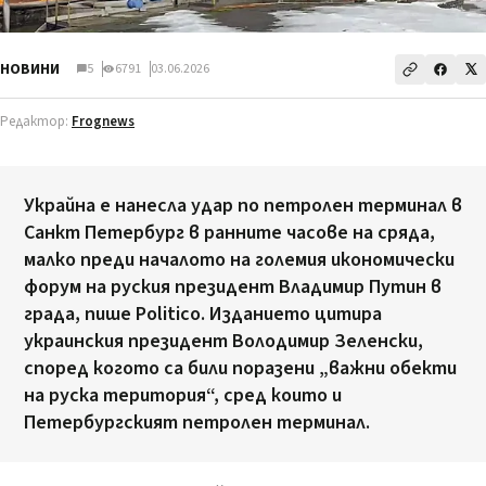
НОВИНИ
5
6791
03.06.2026
Редактор:
Frognews
Украйна е нанесла удар по петролен терминал в
Санкт Петербург в ранните часове на сряда,
малко преди началото на големия икономически
форум на руския президент Владимир Путин в
града, пише Politico. Изданието цитира
украинския президент Володимир Зеленски,
според когото са били поразени „важни обекти
на руска територия“, сред които и
Петербургският петролен терминал.