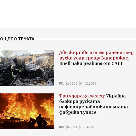
ОЩЕ ПО ТЕМАТА
Две жертви и осем ранени след
руски удар срещу Запорожие.
Киев чака реакция от САЩ
2
2501
04.02.2026
Три удара за месец:
Украйна
блокира руската
нефтопреработвателната
фабрика Туапсе
0
2574
29.04.2026