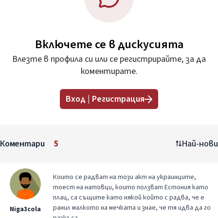
Включете се в дискусията
Влезте в профила си или се регистрирайте, за да
коментирате.
Вход | Регистрация
Коментари
5
Най-нови
Които се радват на този акт на украинците,
тоест на натовци, които ползват Естония като
плац, са същите като някой който с радва, че е
ранил малкото на мечката и знае, че тя идва да го
Niga3cola