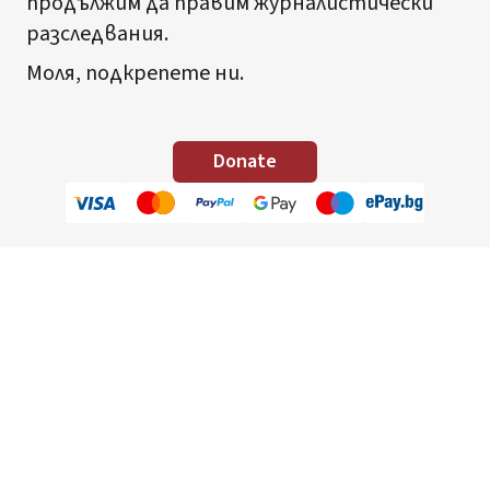
продължим да правим журналистически
разследвания.
Моля, подкрепете ни.
Donate