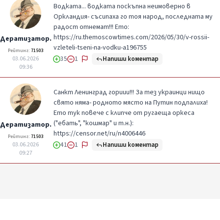
Водката... водката поскъпна неимоверно в
Оркландия- съсипаха го тоя народ, последната му
радост отнемат!!! Ето:
https://ru.themoscowtimes.com/2026/05/30/v-rossii-
Дератизатор.
vzleteli-tseni-na-vodku-a196755
Рейтинг:
71503
Напиши коментар
03.06.2026
35
1
09:36
Санкт Ленинград гориии!!! За тез украинци нищо
свято няма- родното място на Путин подпалиха!
Ето тук повече с клипче от ругаеща оркеса
("ебать", "кошмар" и т.н.):
Дератизатор.
https://censor.net/ru/n4006446
Рейтинг:
71503
Напиши коментар
03.06.2026
41
1
09:27